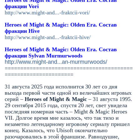
Heroes of Might & Magic: Olden Era. Состав
фракции Vori
http://www.might-and...-fraktcii-vori/
Heroes of Might & Magic: Olden Era. Состав
фракции Hive
http://www.might-and...-fraktcii-hive/
Heroes of Might & Magic: Olden Era. Состав
фракции
Sylvan Murmurwoods
http://www.might-and...an-murmurwoods/
=========================================
======================
31 августа 2025 года исполнится 30 лет со дня
выхода первой части одной из величайших игровых
серий –
Heroes of Might & Magic
–
31 августа 1995
.
29 сентября 2015 года, спустя 20 лет, свет увидела
последняя номерная часть – Might & Magic Heroes
VII. Долгое время мне казалось, что так тихо и
незаметно легендарному игровому сериалу пришел
конец. Казалось, что Ubisoft окончательно
разочаровались в этой франшизе. Равнодушие,