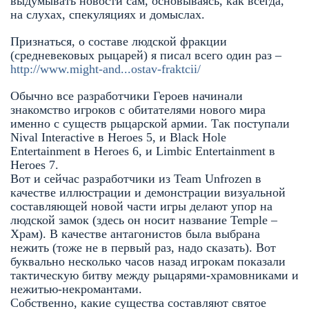
выдумывать новости сам, основываясь, как всегда,
на слухах, спекуляциях и домыслах.
Признаться, о составе людской фракции
(средневековых рыцарей) я писал всего один раз –
http://www.might-and...ostav-fraktcii/
Обычно все разработчики Героев начинали
знакомство игроков с обитателями нового мира
именно с существ рыцарской армии. Так поступали
Nival Interactive в Heroes 5, и Black Hole
Entertainment в Heroes 6, и Limbic Entertainment в
Heroes 7.
Вот и сейчас разработчики из Team Unfrozen в
качестве иллюстрации и демонстрации визуальной
составляющей новой части игры делают упор на
людской замок (здесь он носит название Temple –
Храм). В качестве антагонистов была выбрана
нежить (тоже не в первый раз, надо сказать). Вот
буквально несколько часов назад игрокам показали
тактическую битву между рыцарями-храмовниками и
нежитью-некромантами.
Собственно, какие существа составляют святое