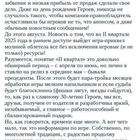
забвение и низкая прибыль от продаж сделали свое
дело. Даже на день рождения Героев, никогда не
случалось такого, чтобы компания-правообладатель
осчастливила бы игроков не то, что анонсом, а даже
обычным новостным сообщением!
До этого августа. Новость о том, что во II квартале
2025 года в раннем доступе выйдет игра-приквел
молнией облетела все без исключения игровые (и не
только) ресурсы!
Разумеется, понятие «II квартал» это довольно
обширный период – с апреля по июнь, но лично я
ставлю на релиз в середине мая – бывали
прецеденты. После этого будет пара-тройка месяцев
обработки игры мелким напильником и если судьба
будет благосклонна (фишки лягут, звезды сойдутся),
то, как раз к славному 30-летию Героев, мы все,
друзья, получим от издателя и разработчика яркий,
незабываемый, а главное – работоспособный и
сбалансированный подарок.
Но, как говорится, времени еще много. А вот чего
мало, так это информации по игре. Собственно, по
многолетней традиции, с радостью продолжу