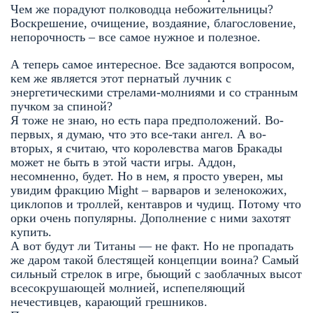
Чем же порадуют полководца небожительницы?
Воскрешение, очищение, воздаяние, благословение,
непорочность – все самое нужное и полезное.
А теперь самое интересное. Все задаются вопросом,
кем же является этот пернатый лучник с
энергетическими стрелами-молниями и со странным
пучком за спиной?
Я тоже не знаю, но есть пара предположений. Во-
первых, я думаю, что это все-таки ангел. А во-
вторых, я считаю, что королевства магов Бракады
может не быть в этой части игры. Аддон,
несомненно, будет. Но в нем, я просто уверен, мы
увидим фракцию Might – варваров и зеленокожих,
циклопов и троллей, кентавров и чудищ. Потому что
орки очень популярны. Дополнение с ними захотят
купить.
А вот будут ли Титаны — не факт. Но не пропадать
же даром такой блестящей концепции воина? Самый
сильный стрелок в игре, бьющий с заоблачных высот
всесокрушающей молнией, испепеляющий
нечестивцев, карающий грешников.