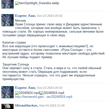
Eugene_Xaar
,
Сен 23 2024 20:42
Мечник
Храм Солнца принес свою веру в Джадаме единственным
способом, которым она вообще может быть принесена: с
помощью стали. Их хорошо экипированные, сильные мечники были
лучшими среди обращающих в свою веру.
Капитан стражи
Все они верующие (что происходит с инакомыслящими?), но
некоторые остаются более светскими. «Рука Солнца» – это
внутренний орден, которому позволена некоторая свобода действий.
Их лучшие бойцы подают пример.
Защитник Солнца
Они черпают силу в стали. Сталь и вера в то, что любой обычный
пехотинец может стать Образцом для подражания, если
постарается. Нельзя отрицать, что это дает им определенные
преимущества.
Eugene_Xaar
,
Сен 23 2024 20:43
http://heroworld.gam...ws/20240924.mp4
Ubivashka-kun
,
Ноя 04 2024 11:56