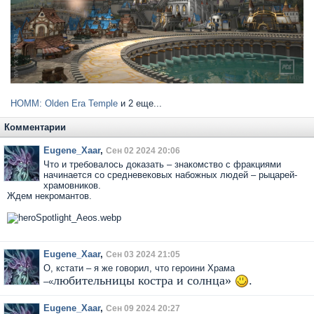
HOMM: Olden Era Temple
и 2 еще...
Комментарии
Eugene_Xaar
,
Сен 02 2024 20:06
Что и требовалось доказать – знакомство с фракциями
начинается со средневековых набожных людей – рыцарей-
храмовников.
Ждем некромантов.
Eugene_Xaar
,
Сен 03 2024 21:05
О, кстати – я же говорил, что героини Храма
любительницы костра и солнца»
.
–«
Eugene_Xaar
,
Сен 09 2024 20:27