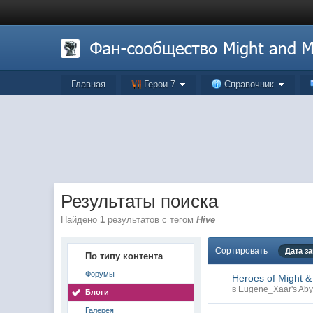
Главная
Герои 7
Справочник
Результаты поиска
Найдено
1
результатов с тегом
Hive
Сортировать
Дата з
По типу контента
Форумы
Heroes of Might 
в
Eugene_Xaar's Aby
Блоги
Галерея