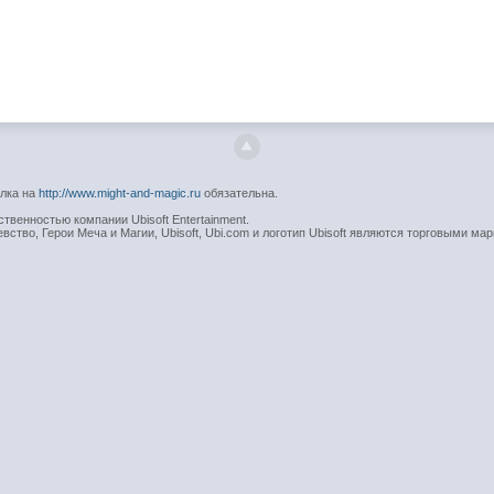
ылка на
http://www.might-and-magic.ru
обязательна.
венностью компании Ubisoft Entertainment.
вство, Герои Меча и Магии, Ubisoft, Ubi.com и логотип Ubisoft являются торговыми мар