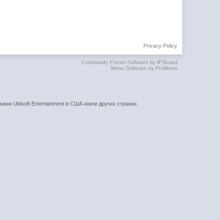
Privacy Policy
Community Forum Software by IP.Board
Menu Software by ProMenu
ками Ubisoft Entertainment в США и/или других странах.