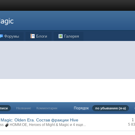
Форумы
Блоги
Галерея
Порядок
аписи
Название
Комментарии
по убыванию (я-а)
& Magic: Olden Era. Состав фракции Hive
1
5 8
ss
HOMM:OE
,
Heroes of Might & Magic
и 4 еще...