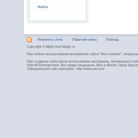
Файлы
Изменить стиль
Обратная связь
Помощь
Copyright © Might-And-Magic.ru
При любом использовании материалов сайта "Меч и магия", гиперсс
При создании сайта были использованы материалы, являющиеся собст
Ubisoft Entertainment. Все права защищены. Меч и Магия: Герои Короле
Официальный сайт компании : http://www.ubi.com