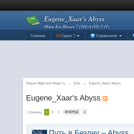
Eugene_Xaar's Abyss
Olden Era Heroes 7 (VII) 6 (VI) 5 (V)
Главная
Герои 7
Справочник
Форум Might-and-Magic.ru
→
Блог
→
Eugene_Xaar's Abyss
Eugene_Xaar's Abyss
ВПЕРЕД
»
Страниц
1
2
3
Путь в Бездну – Abyss..