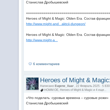
Станислав Дробышевский
==========================================
Heroes of Might & Magic: Olden Era. Состав фракц
http://www.might-and...aktcii-dungeon/
Heroes of Might & Magic: Olden Era. Состав фракци
http://www.might-a...
6 комментариев
Heroes of Might & Magi
Написано
Eugene_Xaar
, 22 Февраль 2025 · 5 8
HOMM:OE
,
Heroes of Might & Magic
и 4 еще...
«Что поделать: суровые времена – суровые рожи»
Станислав Дробышевский