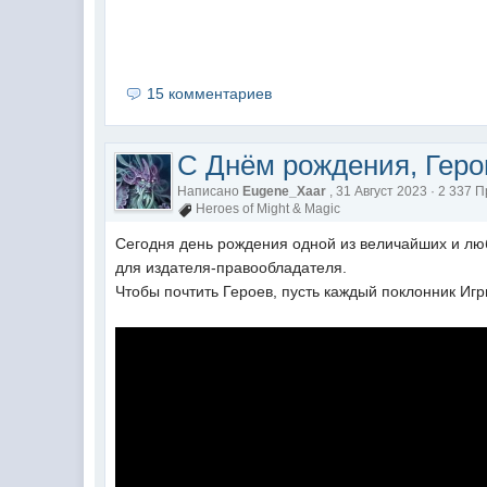
15 комментариев
С Днём рождения, Геро
Написано
Eugene_Xaar
, 31 Август 2023 · 2 337
Heroes of Might & Magic
Сегодня день рождения одной из величайших и лю
для издателя-правообладателя.
Чтобы почтить Героев, пусть каждый поклонник Игр