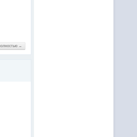
полностью →