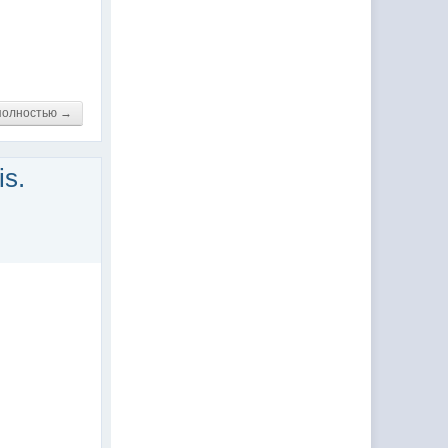
полностью →
is.