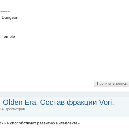
=====
ии Dungeon
и Temple
Прочитать запись 
: Olden Era. Состав фракции Vori.
 064 Просмотров
юк не способствуют развитию интеллекта»