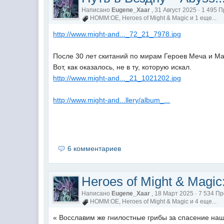
Написано
Eugene_Xaar
, 31 Август 2025 · 1 495
HOMM:OE
,
Heroes of Might & Magic
и 1 еще...
http://www.might-and..._72_21_7978.jpg
После 30 лет скитаний по мирам Героев Меча и Маг
Вот, как оказалось, не в ту, которую искал.
http://www.might-and..._21_1021202.jpg
http://www.might-and...llery/album_...
6 комментариев
Heroes of Might & Magi
Написано
Eugene_Xaar
, 18 Март 2025 · 7 534 П
HOMM:OE
,
Heroes of Might & Magic
и 4 еще...
« Восславим же гнилостные грибы за спасение на