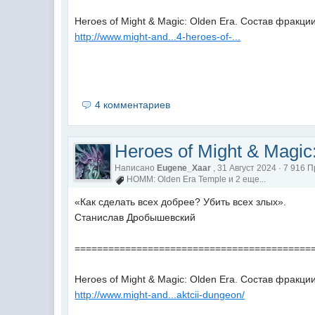
Heroes of Might & Magic: Olden Era. Состав фракции
http://www.might-and...4-heroes-of-...
4 комментариев
Heroes of Might & Magi
Написано
Eugene_Xaar
, 31 Август 2024 · 7 916
HOMM: Olden Era Temple
и 2 еще...
«Как сделать всех добрее? Убить всех злых».
Станислав Дробышевский
==========================================
Heroes of Might & Magic: Olden Era. Состав фракц
http://www.might-and...aktcii-dungeon/