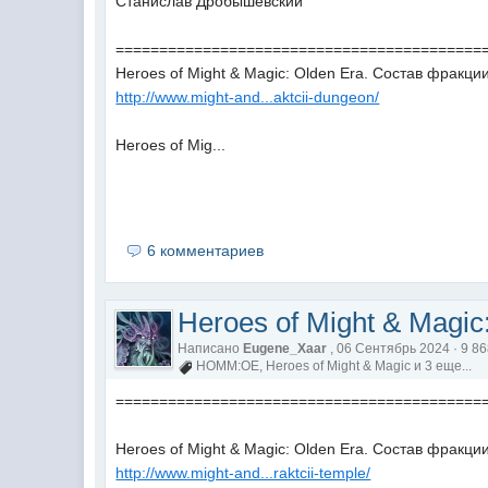
Станислав Дробышевский
==========================================
Heroes of Might & Magic: Olden Era. Состав фракц
http://www.might-and...aktcii-dungeon/
Heroes of Mig...
6 комментариев
Heroes of Might & Magi
Написано
Eugene_Xaar
, 06 Сентябрь 2024 · 9 
HOMM:OE
,
Heroes of Might & Magic
и 3 еще...
==========================================
Heroes of Might & Magic: Olden Era. Состав фракци
http://www.might-and...raktcii-temple/