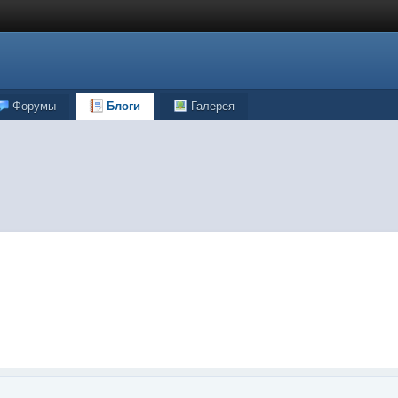
Форумы
Блоги
Галерея
.