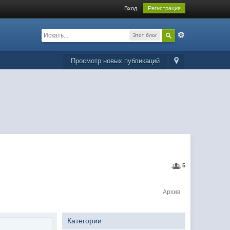
Вход
Регистрация
Этот блог
Просмотр новых публикаций
5
Архив
Категории