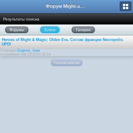
Форум Might-and-Magic.ru
Результаты поиска
Форумы
Блоги
Галерея
Heroes of Might & Magic: Olden Era. Состав фракции Necropolis.
UPD!
Отправил
Eugene_Xaar
отправлено Авг 23 2024 22:14
Полная версия