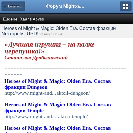
Форум Might-and-Magic.ru
← Eugene_Xaar's Abyss
Eugene_Xaar's Abyss
Heroes of Might & Magic: Olden Era. Состав фракции
Necropolis. UPD!
23 Август 2024
«Лучшая игрушка – на палке
черепушка!»
Станислав Дробышевский
=========================================
======
Heroes of Might & Magic: Olden Era. Состав
фракции Dungeon
http://www.might-and...aktcii-dungeon/
Heroes of Might & Magic: Olden Era. Состав
фракции Temple
http://www.might-and...raktcii-temple/
Heroes of Might & Magic: Olden Era. Состав