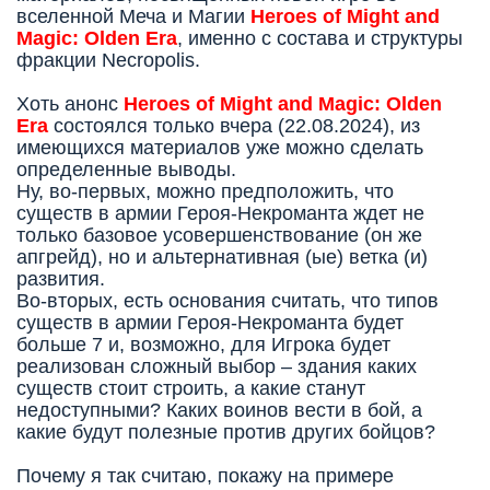
вселенной Меча и Магии
Heroes of Might and
Magic: Olden Era
, именно с состава и структуры
фракции Necropolis.
Хоть анонс
Heroes of Might and Magic: Olden
Era
состоялся только вчера (22.08.2024), из
имеющихся материалов уже можно сделать
определенные выводы.
Ну, во-первых, можно предположить, что
существ в армии Героя-Некроманта ждет не
только базовое усовершенствование (он же
апгрейд), но и альтернативная (ые) ветка (и)
развития.
Во-вторых, есть основания считать, что типов
существ в армии Героя-Некроманта будет
больше 7 и, возможно, для Игрока будет
реализован сложный выбор – здания каких
существ стоит строить, а какие станут
недоступными? Каких воинов вести в бой, а
какие будут полезные против других бойцов?
Почему я так считаю, покажу на примере