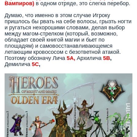
Вампиров)
в одном отряде, это слегка перебор.
Думаю, что именно в этом случае Игроку
пришлось бы рвать на себе волосы, грызть ногти
и ругаться нехорошими словами, делая выбор
между магом-стрелком (который, возможно,
обладает своей книгой магии и бьет по
площадям) и самовосстанавливающемся
летающим кровососом с безответной атакой.
Поэтому обозначу Лича
5А,
Архилича
5В
,
Демилича
5С
,