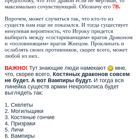
предположу, что этот дракон если не мертвый, то
максимально сочувствующий. Обозначу его
7В
.
Впрочем, может случиться так, что кто-то из
существ нам еще не показался. И тогда существует
ненулевая вероятность, что Игроку придется
выбирать между «состаривающим» врагов Драконом
и «половинящим» врагов Жнецом. Проклинать и
ослаблять своих противников, скорее всего, может
любой из них.
ВАЖНО!
Тут знающие люди намекают
мне,
что, скорее всего,
Костяных драконов совсем
не будет. А вот Вампиры будут.
И тогда вся
линейка существ армии Некрополиса будет
выглядеть так:
1. Скелеты
2. Могильщики
3. Костяные гончие
4. Призраки
5. Личи
6. Вампиры