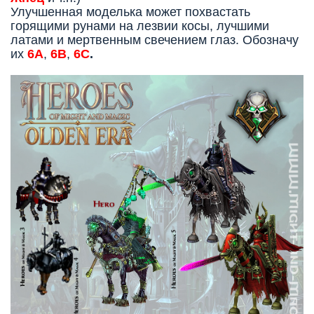
Улучшенная моделька может похвастать
горящими рунами на лезвии косы, лучшими
латами и мертвенным свечением глаз. О
бозначу
их
6А
,
6В
,
6С
.