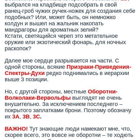
выбрался на кладбище подсобрать в свой
ранец-гроб чужих ручек-ножек для создания себе
подобных? Или, может быть, он немножко
колдун и вышел на жальник накопать
мандрагоры для ароматных зелий?
Кстати, светящийся череп это метательное
оружие или экзотический фонарь, для ночных
раскопок?
Далее мое сердце разрывается на части. С
одной стороны, всякие
Призраки-Приведения-
Спектры-Духи
редко поднимались в иерархии
выше 3 позиции.
Но, с другой стороны, местные
Оборотни-
Волколаки-Вервольфы
выглядят не очень
внушительно. За исключением последнего –
покрытого заплатками брони. Поэтому обозначу
их
3А
,
3В
,
3С
.
ВАЖНО!
Тут знающие люди намекают мне, что,
скорее всего, это вовсе не оборотни – те ходють