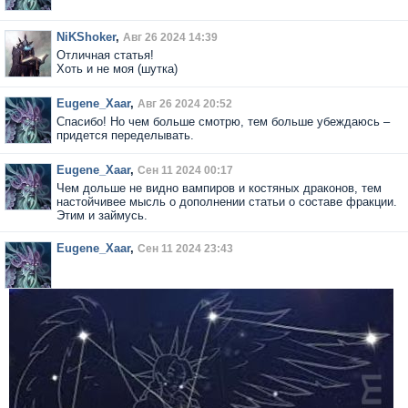
NiKShoker
,
Авг 26 2024 14:39
Отличная статья!
Хоть и не моя (шутка)
Eugene_Xaar
,
Авг 26 2024 20:52
Спасибо! Но чем больше смотрю, тем больше убеждаюсь –
придется переделывать.
Eugene_Xaar
,
Сен 11 2024 00:17
Чем дольше не видно вампиров и костяных драконов, тем
настойчивее мысль о дополнении статьи о составе фракции.
Этим и займусь.
Eugene_Xaar
,
Сен 11 2024 23:43