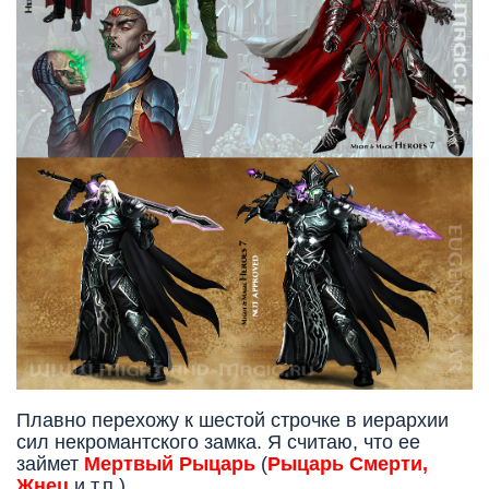
Плавно перехожу к шестой строчке в иерархии
сил некромантского замка. Я считаю, что ее
займет
Мертвый Рыцарь
(
Рыцарь Смерти,
Жнец
и т.п.)