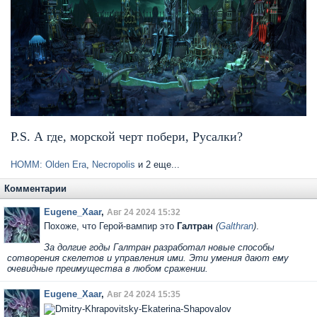
P.S. А где, морской черт побери, Русалки?
HOMM: Olden Era
,
Necropolis
и 2 еще...
Комментарии
Eugene_Xaar
,
Авг 24 2024 15:32
Похоже, что Герой-вампир это
Галтран
(
Galthran
)
.
За долгие годы Галтран разработал новые способы
сотворения скелетов и управления ими. Эти умения дают ему
очевидные преимущества в любом сражении.
Eugene_Xaar
,
Авг 24 2024 15:35