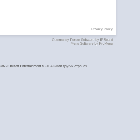
Privacy Policy
Community Forum Software by IP.Board
Menu Software by ProMenu
ками Ubisoft Entertainment в США и/или других странах.