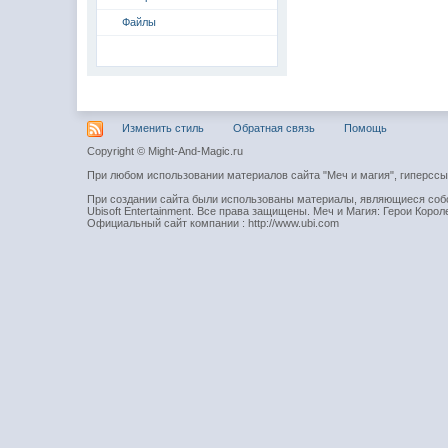
Файлы
Изменить стиль
Обратная связь
Помощь
Copyright © Might-And-Magic.ru
При любом использовании материалов сайта "Меч и магия", гиперсс
При создании сайта были использованы материалы, являющиеся собст
Ubisoft Entertainment. Все права защищены. Меч и Магия: Герои Короле
Официальный сайт компании : http://www.ubi.com