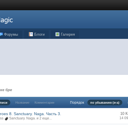
Форумы
Блоги
Галерея
ке бре
Порядок
аписи
Название
Комментарии
по убыванию (я-а)
roes 8. Sanctuary. Naga. Часть 3.
10 
14 0
ss
Sanctuary. Naga.
и 2 еще...