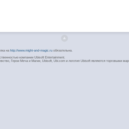
ылка на
http://www.might-and-magic.ru
обязательна.
венностью компании Ubisoft Entertainment.
вство, Герои Меча и Магии, Ubisoft, Ubi.com и логотип Ubisoft являются торговыми мар