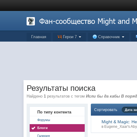
Главная
Герои 7
Справочник
Результаты поиска
Найдено
1
результатов с тегом
Исли бы да кабы В поряд
Сортировать
Дата з
По типу контента
Форумы
Might & Magic: He
в
Eugene_Xaar's Aby
Блоги
Галерея