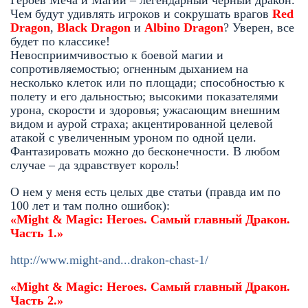
Героев Меча и Магии – легендарный черный дракон.
Чем будут удивлять игроков и сокрушать врагов
Red
Dragon
,
Black Dragon
и
Albino Dragon
? Уверен, все
будет по классике!
Невосприимчивостью к боевой магии и
сопротивляемостью; огненным дыханием на
несколько клеток или по площади; способностью к
полету и его дальностью; высокими показателями
урона, скорости и здоровья; ужасающим внешним
видом и аурой страха; акцентированной целевой
атакой с увеличенным уроном по одной цели.
Фантазировать можно до бесконечности. В любом
случае – да здравствует король!
О нем у меня есть целых две статьи (правда им по
100 лет и там полно ошибок):
«Might & Magic: Heroes. Самый главный Дракон.
Часть 1.»
http://www.might-and...drakon-chast-1/
«Might & Magic: Heroes. Самый главный Дракон.
Часть 2.»