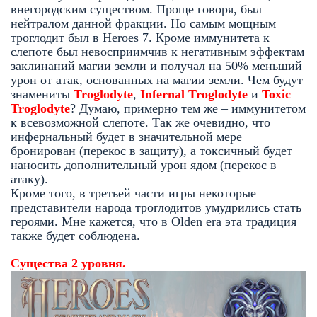
внегородским существом. Проще говоря, был
нейтралом данной фракции. Но самым мощным
троглодит был в Heroes 7. Кроме иммунитета к
слепоте был невосприимчив к негативным эффектам
заклинаний магии земли и получал на 50% меньший
урон от атак, основанных на магии земли. Чем будут
знамениты
Troglodyte
,
Infernal Troglodyte
и
Toxic
Troglodyte
? Думаю, примерно тем же – иммунитетом
к всевозможной слепоте. Так же очевидно, что
инфернальный будет в значительной мере
бронирован (перекос в защиту), а токсичный будет
наносить дополнительный урон ядом (перекос в
атаку).
Кроме того, в третьей части игры некоторые
представители народа троглодитов умудрились стать
героями. Мне кажется, что в Olden era эта традиция
также будет соблюдена.
Существа
2
уровня.