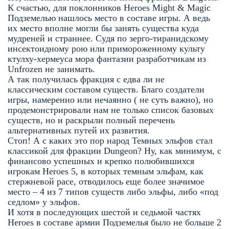
К счастью, для поклонников Heroes Might & Magic
Подземелью нашлось место в составе игры. А ведь
их место вполне могли бы занять существа куда
мудреней и страннее. Судя по зерго-тиранидскому
инсектоидному рою или примороженному культу
ктулху-хермеуса мора фантазии разработчикам из
Unfrozen не занимать.
А так получилась фракция с едва ли не
классическим составом существ. Благо создатели
игры, намеренно или нечаянно ( не суть важно), но
продемонстрировали нам не только список базовых
существ, но и раскрыли полный перечень
альтернативных путей их развития.
Стоп! А с каких это пор народ Темных эльфов стал
классикой для фракции Dungeon? Ну, как минимум, с
финансово успешных и крепко полюбившихся
игрокам Heroes 5, в которых темным эльфам, как
стержневой расе, отводилось еще более значимое
место – 4 из 7 типов существ либо эльфы, либо «под
седлом» у эльфов.
И хотя в последующих шестой и седьмой частях
Heroes в составе армии Подземелья было не больше 2