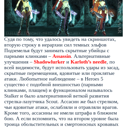
Судя по тому, что удалось увидеть на скриншотах,
вторую строку в иерархии сил темных эльфов
Подземелья будут занимать скрытные убийцы с
парными клинками –
Assassin
. Альтернативные
улучшения –
Shadowlurker
и
K
arloth’s needle
, по
всей видимости, будут использовать удары из засад,
скрытные перемещения, ядовитые или проклятые
атаки. Любопытное наблюдение – в Heroes 5
существо с подобной внешностью (парными
клинками, плащем) и функционалом называлось
Stalker и было альтернативной веткой развития
стрелка-лазутчика Scout. Ассасин же был стрелком,
чьи ядовитые атаки, ослабляли и отравляли врагов.
Кроме того, ассасины не имели штрафа в ближнем
бою. А если вспомнить, что на втором уровне была
троица обольстительных и смертоносных кровавых