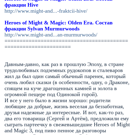
фракции Hive
http://www.might-and...-fraktcii-hive/
Heroes of Might & Magic: Olden Era. Состав
фракции
Sylvan Murmurwoods
http://www.might-and...an-murmurwoods/
=========================================
======================
Давным-давно, как раз в прошлую Эпоху, в стране
трудолюбивых подземных рудокопов и сталеваров
жил да был один самый обычный паренек, который
очень любил сказки (в особенности, одну, о Драконе,
спящем на куче драгоценных камней и золота в
огромной пещере под Одинокой горой).
И все у него было в жизни хорошо: родители
любящие да добрые, жизнь веселая да беззаботная,
друзья надежные да интересные. И вот, как-то раз,
два его товарища (Сергей и Артём), предложили ему
сыграть партеечку в свежевышедшие Heroes of Might
and Magic 3, под пиво пенное да разговоры