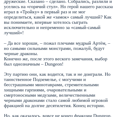
дружеские. Сказано – сделано. Собрались, разлили и
уселись на «горячий стул». Но герой нашего рассказа
играл в «Тройку» в первый раз и не мог
определиться, какой же «замок» самый лучший? Как
вы понимаете, впервые хотелось сыграть
исключительно и непременно за «самый-самый
лучший»!
– Да все хороши, – пожал плечами мудрый Артём, –
но самыми сильными монстрами, пожалуй, будут
черные драконы.
Конечно же, после этого веского замечания, выбор
был однозначным – Dungeon!
Эту партию они, как водится, так и не доиграли. Но
таинственное Подземелье, с могучими и
бесстрашными минотаврами, стремительными
хищными гарпиями, очаровательными и
смертоносными медузами, величественными
черными драконами стало самой любимой игровой
фракцией на долгие десятилетия. Конец истории.
Но, как оказалось, вовсе не конец фракции Dungeon.