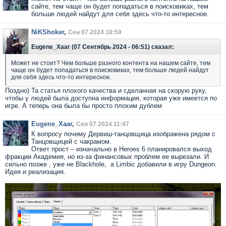
сайте, тем чаще он будет попадаться в поисковиках, тем
больше людей найдут для себя здесь что-то интересное.
NiKShoker
,
Сен 07 2024 10:59
Eugene_Xaar (07 Сентябрь 2024 - 06:51) сказал:
Может не стоит? Чем больше разного контента на нашем сайте, тем
чаще он будет попадаться в поисковиках, тем больше людей найдут
для себя здесь что-то интересное.
Поздно) Та статья плохого качества и сделанная на скорую руку,
чтобы у людей была доступна информация, которая уже имеется по
игре. А теперь она была бы просто плохим дублем
Eugene_Xaar
,
Сен 07 2024 11:47
К вопросу почему Дервиш-танцовщица изображена рядом с
Танцовщицей с чакрамом.
Ответ прост – изначально в Heroes 6 планировался выход
фракции Академия, но из-за финансовых проблем ее вырезали. И
сильно позже , уже не Blackhole, а Limbic добавили в игру Dungeon.
Идея и реализация.