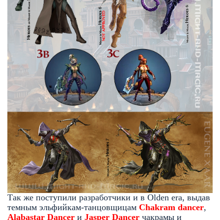
Так же поступили разработчики и в Olden era, выдав
темным эльфийкам-танцовщицам
C
hakram dancer
,
Alabastar Dancer
и
Jasper Dancer
чакрамы и