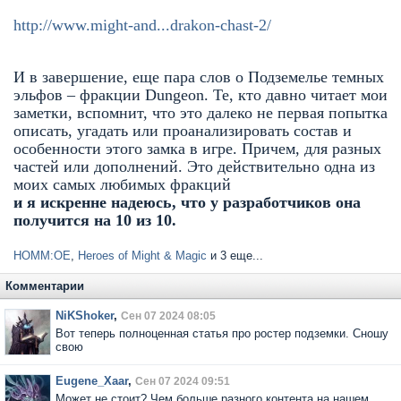
http://www.might-and...drakon-chast-2/
И в завершение, еще пара слов о Подземелье темных
эльфов – фракции Dungeon. Те, кто давно читает мои
заметки, вспомнит, что это далеко не первая попытка
описать, угадать или проанализировать состав и
особенности этого замка в игре. Причем, для разных
частей или дополнений. Это действительно одна из
моих самых любимых фракций
и я искренне надеюсь, что у разработчиков она
получится на 10 из 10.
HOMM:OE
,
Heroes of Might & Magic
и 3 еще...
Комментарии
NiKShoker
,
Сен 07 2024 08:05
Вот теперь полноценная статья про ростер подземки. Сношу
свою
Eugene_Xaar
,
Сен 07 2024 09:51
Может не стоит? Чем больше разного контента на нашем