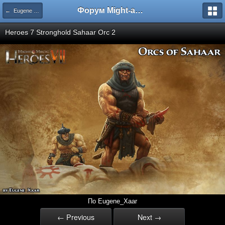
Форум Might-and-Magic.ru
← Eugene Xaar
Heroes 7 Stronghold Sahaar Orc 2
По Eugene_Xaar
← Previous
Next →