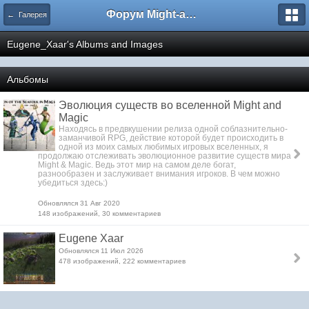
Форум Might-and-Magic.ru
← Галерея
Eugene_Xaar's Albums and Images
Альбомы
Эволюция существ во вселенной Might and
Magic
Находясь в предвкушении релиза одной соблазнительно-
заманчивой RPG, действие которой будет происходить в
одной из моих самых любимых игровых вселенных, я
продолжаю отслеживать эволюционное развитие существ мира
Might & Magic. Ведь этот мир на самом деле богат,
разнообразен и заслуживает внимания игроков. В чем можно
убедиться здесь:)
Обновлялся 31 Авг 2020
148 изображений, 30 комментариев
Eugene Xaar
Обновлялся 11 Июл 2026
478 изображений, 222 комментариев