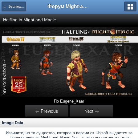
Форум Might-and-Magic.ru
← Эволюция существ во вселенной Might and Magic
Halfling in Might and Magic
По Eugene_Xaar
← Previous
Next →
Image Data
Извините, но то существо, которое в версии от Ubisoft выдается за
Полурослика из Might and Magic Nes - в игре используется для