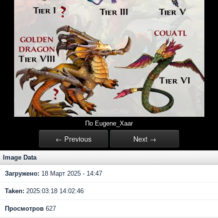
По Eugene_Xaar
← Previous
Next →
Image Data
Загружено:
18 Март 2025 - 14:47
Taken:
2025:03:18 14:02:46
Просмотров
627