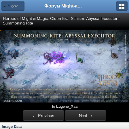
Форум Might-and-Magic.ru
← Eugene Xaar
Heroes of Might & Magic: Olden Era. Schism. Abyssal Executor -
Summoning Rite
По Eugene_Xaar
← Previous
Next →
Image Data