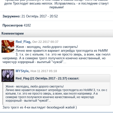
деле Троглодит весьма неплох. Исправляюсь - и последние станут
первыми!
Загружено:
21 Октябрь 2017 - 20:52
Просмотров
4182
Комментарии
Red_Flag
,
Окт 22 2017 00:37
Женя - молодец, любо-дорого смотреть!
Лично мне нравится вариант апгрейда троглодита из НоММ
3, т.к. он с копьем, т.е. это не просто зверь, а воин, как гнолл
например. А в семерке трогл получился конечно качественный, но
чересчур хоррорный - вылитый "чужой"...
MYStyle
,
Ноя 11 2017 05:18
Red_Flag (21 Октябрь 2017 - 21:37) сказал:
Женя - молодец, любо-дорого смотреть!
Лично мне нравится вариант апгрейда троглодита из НоММ 3, т.к. он с
копьем, т.е. это не просто зверь, а воин, как гнолл например. А в
семерке трогл получился конечно качественный, но чересчур
хоррорный - вылитый "чужой"...
Зато трогл из 4-ки выглядит безобидной жабой )