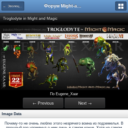
Форум Might-and-Magic.ru
← Эволюция существ во вселенной Might and Magic
Troglodyte in Might and Magic
По Eugene_Xaar
← Previous
Next →
Image Data
Почему-то не очень люблю этого незрячего воина из подземелья. В
прошлый раз упомянул о нем лишь в самом конце. Хотя на самом