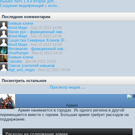
Вышел патч 1.8 и второе доп...
Создание модификаций с испо...
Последние комментарии
Боевые кличи
Blood Mage
- Апр 15 2023 14:06
Магия рун - фракционный нав...
Blood Mage
- Апр 15 2023 14:06
Существа Северных Кланов (F...
Blood Mage
- Апр 15 2023 14:05
Метамагия - фракционный нав...
DriveRanger
- Янв 11 2023 19:25
Боевые кличи
Caliostro
- Дек 08 2022 10:03
Список учителей навыков
Migt_and_magic
- Июл 22 2021 09:34
Посмотреть остальное
Просмотр медиа →
0
Армия
Армия нанимается в городах. Из одного региона в другой
перемещается вместе с героем. Большая армия требует расходов на
поддержание.
Расходы на содержание армии