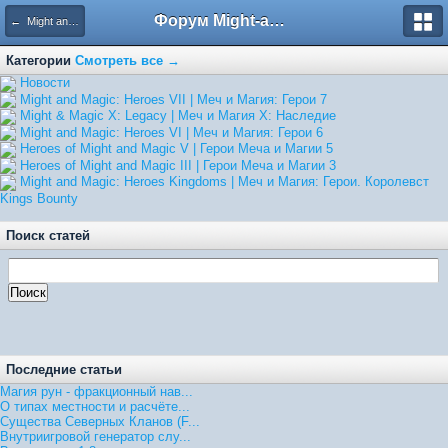
Форум Might-and-Magic.ru
← Might and Magic: Heroes Kingdoms | Меч и Магия: Герои. Королевст
Категории
Смотреть все →
Hовости
Might and Magic: Heroes VII | Меч и Магия: Герои 7
Might & Magic X: Legacy | Меч и Магия X: Наследие
Might and Magic: Heroes VI | Меч и Магия: Герои 6
Heroes of Might and Magic V | Герои Меча и Магии 5
Heroes of Might and Magic III | Герои Меча и Магии 3
Might and Magic: Heroes Kingdoms | Меч и Магия: Герои. Королевст
Kings Bounty
Поиск статей
Последние статьи
Магия рун - фракционный нав...
О типах местности и расчёте...
Существа Северных Кланов (F...
Внутриигровой генератор слу...