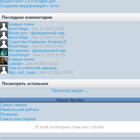
Вышел патч 1.8 и второе доп...
Создание модификаций с испо...
Последние комментарии
Боевые кличи
Blood Mage
- Апр 15 2023 14:06
Магия рун - фракционный нав...
Blood Mage
- Апр 15 2023 14:06
Существа Северных Кланов (F...
Blood Mage
- Апр 15 2023 14:05
Метамагия - фракционный нав...
DriveRanger
- Янв 11 2023 19:25
Боевые кличи
Caliostro
- Дек 08 2022 10:03
Список учителей навыков
Migt_and_magic
- Июл 22 2021 09:34
Посмотреть остальное
Просмотр медиа →
Армия Архивы
Самое свежее
Наибольший рейтинг
Название
Самое популярное
В этой категории пока нет статей.