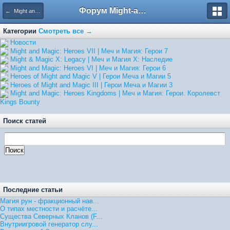
Форум Might-and-Magic.ru
← Might and Magic: Heroes Kingdoms | Меч и Магия: Герои. Королевст
Категории
Смотреть все →
Hовости
Might and Magic: Heroes VII | Меч и Магия: Герои 7
Might & Magic X: Legacy | Меч и Магия X: Наследие
Might and Magic: Heroes VI | Меч и Магия: Герои 6
Heroes of Might and Magic V | Герои Меча и Магии 5
Heroes of Might and Magic III | Герои Меча и Магии 3
Might and Magic: Heroes Kingdoms | Меч и Магия: Герои. Королевст
Kings Bounty
Поиск статей
Последние статьи
Магия рун - фракционный нав...
О типах местности и расчёте...
Существа Северных Кланов (F...
Внутриигровой генератор слу...