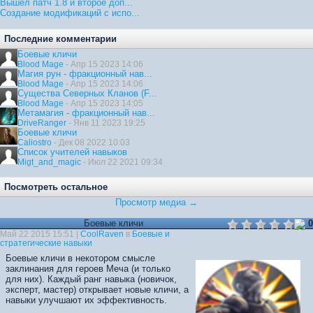
Вышел патч 1.8 и второе доп...
Создание модификаций с испо...
Последние комментарии
Боевые кличи
Blood Mage
- Апр 15 2023 14:06
Магия рун - фракционный нав...
Blood Mage
- Апр 15 2023 14:06
Существа Северных Кланов (F...
Blood Mage
- Апр 15 2023 14:05
Метамагия - фракционный нав...
DriveRanger
- Янв 11 2023 19:25
Боевые кличи
Caliostro
- Дек 08 2022 10:03
Список учителей навыков
Migt_and_magic
- Июл 22 2021 09:34
Посмотреть остальное
Просмотр медиа →
Боевые кличи
0
Май 22 2015 15:51 |
CoolRaven
в
Боевые и
стратегические навыки
Боевые кличи в некотором смысле
заклинания для героев Меча (и только
для них). Каждый ранг навыка (новичок,
эксперт, мастер) открывает новые кличи, а
навыки улучшают их эффективность.