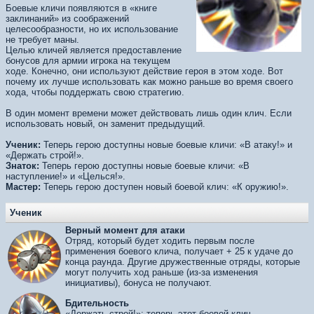
Боевые кличи появляются в «книге
заклинаний» из соображений
целесообразности, но их использование
не требует маны.
Целью кличей является предоставление
бонусов для армии игрока на текущем
ходе. Конечно, они используют действие героя в этом ходе. Вот
почему их лучше использовать как можно раньше во время своего
хода, чтобы поддержать свою стратегию.
В один момент времени может действовать лишь один клич. Если
использовать новый, он заменит предыдущий.
Ученик:
Теперь герою доступны новые боевые кличи: «В атаку!» и
«Держать строй!».
Знаток:
Теперь герою доступны новые боевые кличи: «В
наступление!» и «Целься!».
Мастер:
Теперь герою доступен новый боевой клич: «К оружию!».
Ученик
Верный момент для атаки
Отряд, который будет ходить первым после
применения боевого клича, получает + 25 к удаче до
конца раунда. Другие дружественные отряды, которые
могут получить ход раньше (из-за изменения
инициативы), бонуса не получают.
Бдительность
«Держать строй!»: теперь этот боевой клич