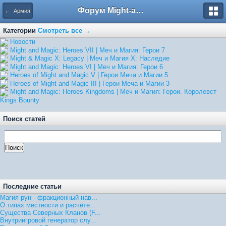
Форум Might-and-Magic.ru
← Армия
Категории
Смотреть все →
Hовости
Might and Magic: Heroes VII | Меч и Магия: Герои 7
Might & Magic X: Legacy | Меч и Магия X: Наследие
Might and Magic: Heroes VI | Меч и Магия: Герои 6
Heroes of Might and Magic V | Герои Меча и Магии 5
Heroes of Might and Magic III | Герои Меча и Магии 3
Might and Magic: Heroes Kingdoms | Меч и Магия: Герои. Королевст
Kings Bounty
Поиск статей
Последние статьи
Магия рун - фракционный нав...
О типах местности и расчёте...
Существа Северных Кланов (F...
Внутриигровой генератор слу...