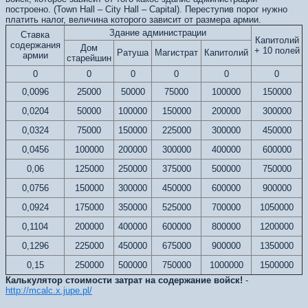
построено. (Town Hall – City Hall – Capital). Переступив порог нужно
платить налог, величина которого зависит от размера армии.
Здание администрации
Ставка
Капитолий
содержания
Дом
+ 10 полей
Ратуша
Магистрат
Капитолий
армии
старейшин
0
0
0
0
0
0
0,0096
25000
50000
75000
100000
150000
0,0204
50000
100000
150000
200000
300000
0,0324
75000
150000
225000
300000
450000
0,0456
100000
200000
300000
400000
600000
0,06
125000
250000
375000
500000
750000
0,0756
150000
300000
450000
600000
900000
0,0924
175000
350000
525000
700000
1050000
0,1104
200000
400000
600000
800000
1200000
0,1296
225000
450000
675000
900000
1350000
0,15
250000
500000
750000
1000000
1500000
Калькулятор стоимости затрат на содержание войск!
-
http://mcalc.x.jupe.pl/