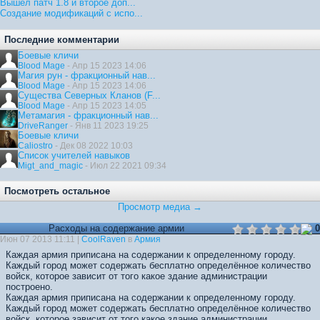
Вышел патч 1.8 и второе доп...
Создание модификаций с испо...
Последние комментарии
Боевые кличи
Blood Mage
- Апр 15 2023 14:06
Магия рун - фракционный нав...
Blood Mage
- Апр 15 2023 14:06
Существа Северных Кланов (F...
Blood Mage
- Апр 15 2023 14:05
Метамагия - фракционный нав...
DriveRanger
- Янв 11 2023 19:25
Боевые кличи
Caliostro
- Дек 08 2022 10:03
Список учителей навыков
Migt_and_magic
- Июл 22 2021 09:34
Посмотреть остальное
Просмотр медиа →
Расходы на содержание армии
0
Июн 07 2013 11:11 |
CoolRaven
в
Армия
Каждая армия приписана на содержании к определенному городу.
Каждый город может содержать бесплатно определённое количество
войск, которое зависит от того какое здание администрации
построено.
Каждая армия приписана на содержании к определенному городу.
Каждый город может содержать бесплатно определённое количество
войск, которое зависит от того какое здание администрации