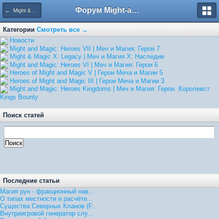
Форум Might-and-Magic.ru
← Might & Magic X: Legacy | Меч и Магия X: Наследие
Категории
Смотреть все →
Hовости
Might and Magic: Heroes VII | Меч и Магия: Герои 7
Might & Magic X: Legacy | Меч и Магия X: Наследие
Might and Magic: Heroes VI | Меч и Магия: Герои 6
Heroes of Might and Magic V | Герои Меча и Магии 5
Heroes of Might and Magic III | Герои Меча и Магии 3
Might and Magic: Heroes Kingdoms | Меч и Магия: Герои. Королевст
Kings Bounty
Поиск статей
Последние статьи
Магия рун - фракционный нав...
О типах местности и расчёте...
Существа Северных Кланов (F...
Внутриигровой генератор слу...