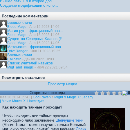
Вышел патч 1.8 и второе доп...
Создание модификаций с испо...
Последние комментарии
Боевые кличи
Blood Mage
- Апр 15 2023 14:06
Магия рун - фракционный нав...
Blood Mage
- Апр 15 2023 14:06
Существа Северных Кланов (F...
Blood Mage
- Апр 15 2023 14:05
Метамагия - фракционный нав...
DriveRanger
- Янв 11 2023 19:25
Боевые кличи
Caliostro
- Дек 08 2022 10:03
Список учителей навыков
Migt_and_magic
- Июл 22 2021 09:34
Посмотреть остальное
Просмотр медиа →
Секретные проходы
0
Фев 28 2014 15:41 |
CoolRaven
в
Might & Magic X: Legacy
| Меч и Магия X: Наследие
Как находить тайные проходы?
Чтобы находить все тайные проходы
необходимо либо заклинание
Шепчущие тени
(Магия Тьмы – может выучить только Вольный
маг, либо покупать свитки) либо наёмник
Спайк