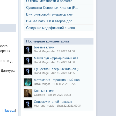
О типах местности и расчёте...
Существа Северных Кланов (F...
Внутриигровой генератор слу...
Вышел патч 1.8 и второе доп...
Создание модификаций с испо...
Последние комментарии
орога.
Боевые кличи
орен к
Blood Mage - Апр 15 2023 14:06
Магия рун - фракционный нав...
 в отряд
Blood Mage - Апр 15 2023 14:06
Существа Северных Кланов (F...
о Данмура
Blood Mage - Апр 15 2023 14:05
Метамагия - фракционный нав...
DriveRanger - Янв 11 2023 19:25
Боевые кличи
Caliostro - Дек 08 2022 10:03
Список учителей навыков
Migt_and_magic - Июл 22 2021 09:34
[
Наверх
]