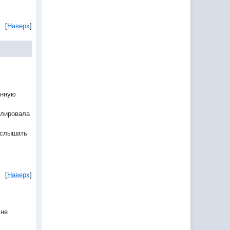
[
Наверх
]
онную
олировала
услышать
[
Наверх
]
лне