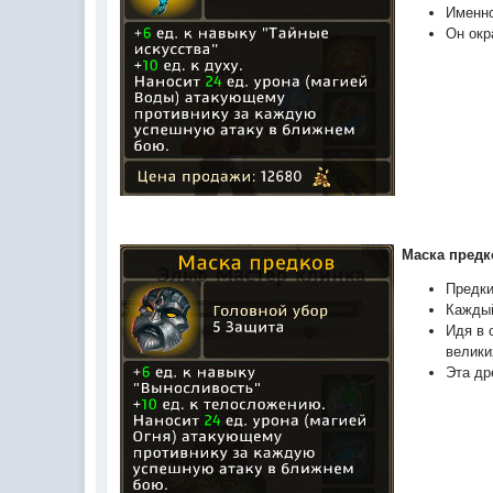
Именно
Он окр
Маска предк
Предки
Каждый
Идя в 
велики
Эта др