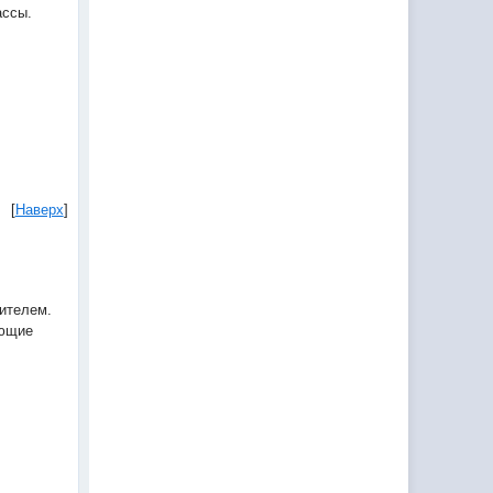
ассы.
[
Наверх
]
ителем.
яющие