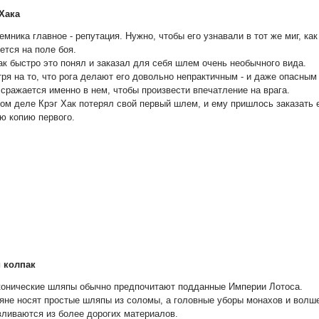
Хака
емника главное - репутация. Нужно, чтобы его узнавали в тот же миг, как
ется на поле боя.
ак быстро это понял и заказал для себя шлем очень необычного вида.
ря на то, что рога делают его довольно непрактичным - и даже опасным 
 сражается именно в нем, чтобы произвести впечатление на врага.
ом деле Крэг Хак потерял свой первый шлем, и ему пришлось заказать
ую копию первого.
 колпак
конические шляпы обычно предпочитают подданные Империи Лотоса.
яне носят простые шляпы из соломы, а головные уборы монахов и волш
вливаются из более дорогих материалов.