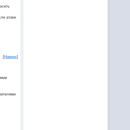
осить
сле атаки
[
Наверх
]
рмии
елителями