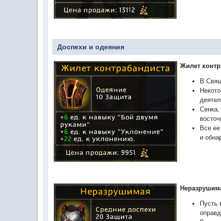
Доспехи и одеяния
Жилет контр
В Свящ
Некото
деятел
Сенка,
восточ
Все ее
и обна
Неразрушим
Пусть 
оправд