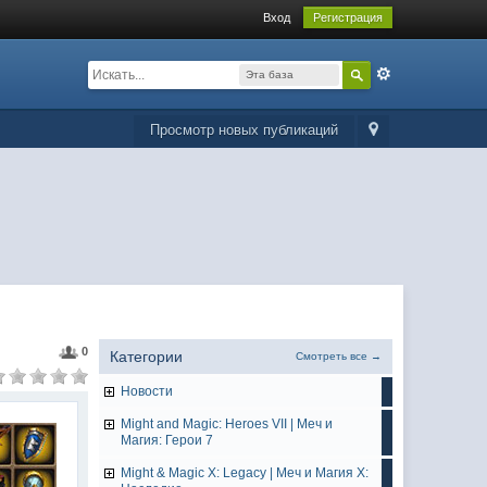
Вход
Регистрация
Эта база
данных
Просмотр новых публикаций
0
Категории
Смотреть все →
Hовости
Might and Magic: Heroes VII | Меч и
Магия: Герои 7
Might & Magic X: Legacy | Меч и Магия X: