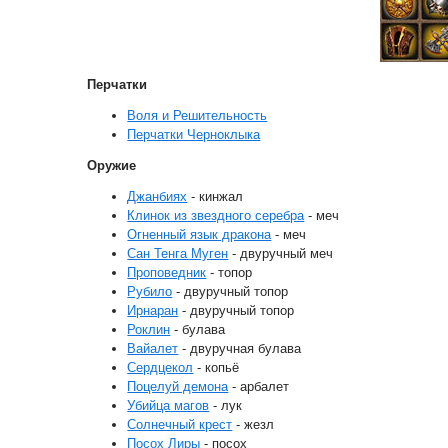
Перчатки
Воля и Решительность
Перчатки Черноклыка
Оружие
Джанбиях
- кинжал
Клинок из звездного серебра
- меч
Огненный язык дракона
- меч
Сан Тенга Муген
- двуручный меч
Проповедник
- топор
Рубило
- двуручный топор
Ирнаран
- двуручный топор
Роклин
- булава
Вайалет
- двуручная булава
Сердцекол
- копьё
Поцелуй демона
- арбалет
Убийца магов
- лук
Солнечный крест
- жезл
Посох Лиры
- посох