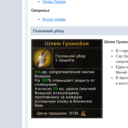
Гетры Титана
Ожерелье
Кулон любви
Головной убор
Шлем Громо
В стар
Сэр Гр
смерти
Едва н
Мечей 
В балл
и восс