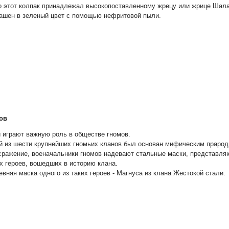
 этот колпак принадлежал высокопоставленному жрецу или жрице Шал
ашен в зеленый цвет с помощью нефритовой пыли.
ов
 играют важную роль в обществе гномов.
 из шести крупнейших гномьих кланов был основан мифическим прарод
сражение, военачальники гномов надевают стальные маски, представл
х героев, вошедших в историю клана.
евняя маска одного из таких героев - Магнуса из клана Жестокой стали.