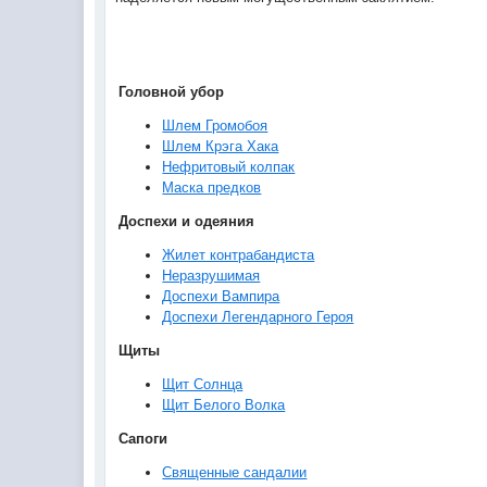
Головной убор
Шлем Громобоя
Шлем Крэга Хака
Нефритовый колпак
Маска предков
Доспехи и одеяния
Жилет контрабандиста
Неразрушимая
Доспехи Вампира
Доспехи Легендарного Героя
Щиты
Щит Солнца
Щит Белого Волка
Сапоги
Священные сандалии