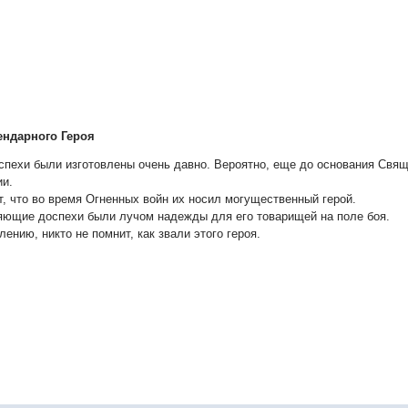
ендарного Героя
спехи были изготовлены очень давно. Вероятно, еще до основания Свя
ии.
т, что во время Огненных войн их носил могущественный герой.
яющие доспехи были лучом надежды для его товарищей на поле боя.
лению, никто не помнит, как звали этого героя.