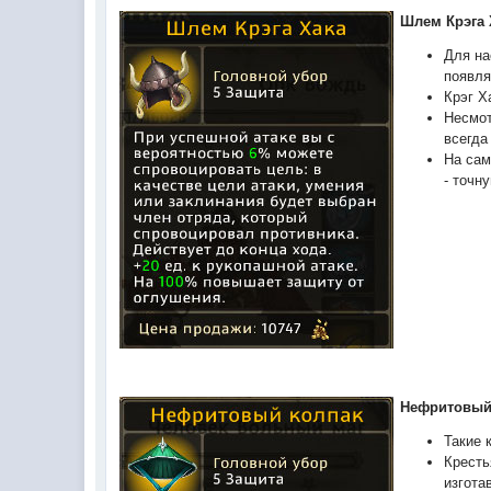
Шлем Крэга 
Для на
появля
Крэг Х
Несмот
всегда
На сам
- точн
Нефритовый
Такие 
Кресть
изгота