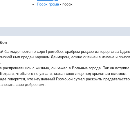
Посох грома
- посох
боя
ой балладе поется о сэре Громобое, храбром рыцаре из герцогства Един
омобой был предан бароном Данмуром, ложно обвинен в измене и пригов
.
е распрощавшись с жизнью, он бежал в Вольные города. Так он вступил
Ветра и, чтобы его не узнали, скрыл свое лицо под крылатым шлемом.
аде говорится, что неузнанный Громобой сумел раскрыть предательств
тановить свое доброе имя.