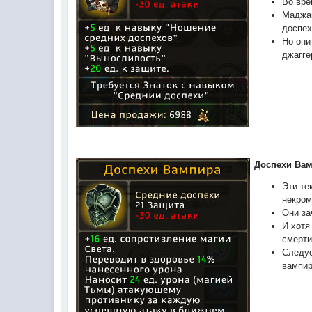
Во вре
Маджаг
доспех
Но они
джагге
Доспехи Ва
Эти те
некром
Они за
И хотя
смерти
Следуе
вампир