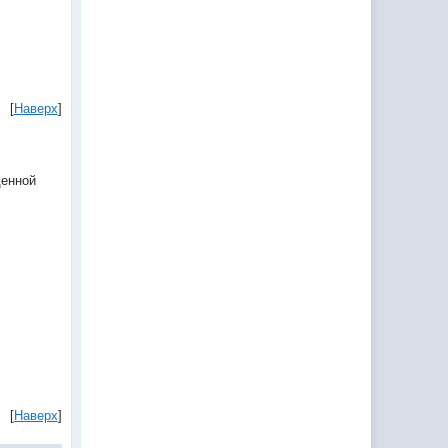
[
Наверх
]
щенной
[
Наверх
]