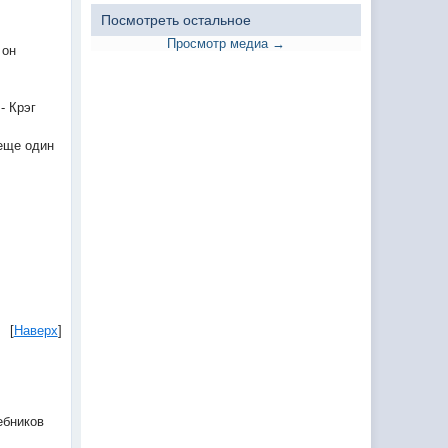
Посмотреть остальное
Просмотр медиа →
 он
- Крэг
 еще один
[
Наверх
]
ебников