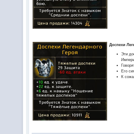
Доспехи Лег
Эти до
Импер
Говоря
Его си
К сожа