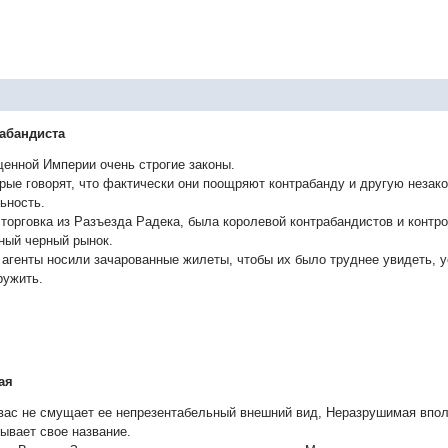
абандиста
енной Империи очень строгие законы.
рые говорят, что фактически они поощряют контрабанду и другую незак
ьность.
 торговка из Разъезда Радека, была королевой контрабандистов и контр
ный черный рынок.
 агенты носили зачарованные жилеты, чтобы их было труднее увидеть, 
ружить.
ая
вас не смущает ее непрезентабельный внешний вид, Неразрушимая впо
ывает свое название.