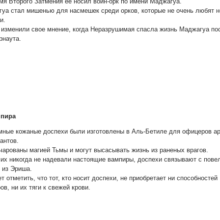
мя Второго Затмения ее носил воин-орк по имени Маджагуа.
уа стал мишенью для насмешек среди орков, которые не очень любят н
и.
 изменили свое мнение, когда Неразрушимая спасла жизнь Маджагуа по
рнаута.
мпира
мные кожаные доспехи были изготовлены в Аль-Бетиле для офицеров а
антов.
чарованы магией Тьмы и могут высасывать жизнь из раненых врагов.
 их никогда не надевали настоящие вампиры, доспехи связывают с пов
 из Эриша.
т отметить, что тот, кто носит доспехи, не приобретает ни способностей
ов, ни их тяги к свежей крови.