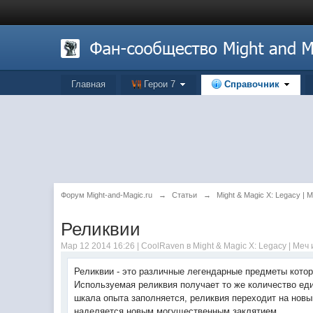
Главная
Герои 7
Справочник
Форум Might-and-Magic.ru
→
Статьи
→
Might & Magic X: Legacy | 
Реликвии
Мар 12 2014 16:26 | CoolRaven в
Might & Magic X: Legacy | Меч
Реликвии - это различные легендарные предметы котор
Используемая реликвия получает то же количество един
шкала опыта заполняется, реликвия переходит на новы
наделяется новым могущественным заклятием.