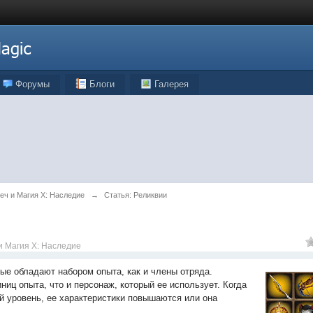
Форумы
Блоги
Галерея
Меч и Магия X: Наследие
→
Статья: Реликвии
 и Магия X: Наследие
ые обладают набором опыта, как и члены отряда.
иц опыта, что и персонаж, который ее использует. Когда
й уровень, ее характеристики повышаются или она