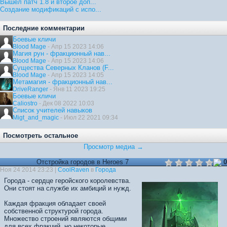
Вышел патч 1.8 и второе доп...
Создание модификаций с испо...
Последние комментарии
Боевые кличи
Blood Mage
- Апр 15 2023 14:06
Магия рун - фракционный нав...
Blood Mage
- Апр 15 2023 14:06
Существа Северных Кланов (F...
Blood Mage
- Апр 15 2023 14:05
Метамагия - фракционный нав...
DriveRanger
- Янв 11 2023 19:25
Боевые кличи
Caliostro
- Дек 08 2022 10:03
Список учителей навыков
Migt_and_magic
- Июл 22 2021 09:34
Посмотреть остальное
Просмотр медиа →
Отстройка городов в Heroes 7
0
Ноя 24 2014 23:23 |
CoolRaven
в
Города
Города - сердце геройского королевства.
Они стоят на службе их амбиций и нужд.
Каждая фракция обладает своей
собственной структурой города.
Множество строений являются общими
для всех фракций, но некоторые