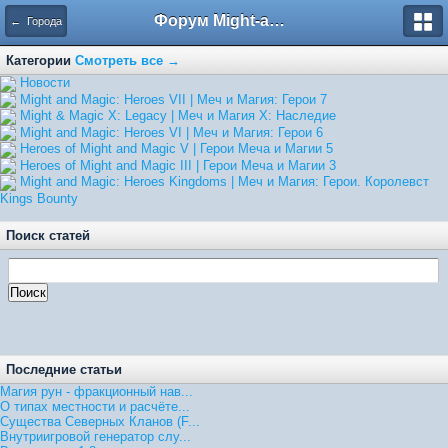
Форум Might-and-Magic.ru
← Города
Категории
Смотреть все →
Hовости
Might and Magic: Heroes VII | Меч и Магия: Герои 7
Might & Magic X: Legacy | Меч и Магия X: Наследие
Might and Magic: Heroes VI | Меч и Магия: Герои 6
Heroes of Might and Magic V | Герои Меча и Магии 5
Heroes of Might and Magic III | Герои Меча и Магии 3
Might and Magic: Heroes Kingdoms | Меч и Магия: Герои. Королевст
Kings Bounty
Поиск статей
Последние статьи
Магия рун - фракционный нав...
О типах местности и расчёте...
Существа Северных Кланов (F...
Внутриигровой генератор слу...