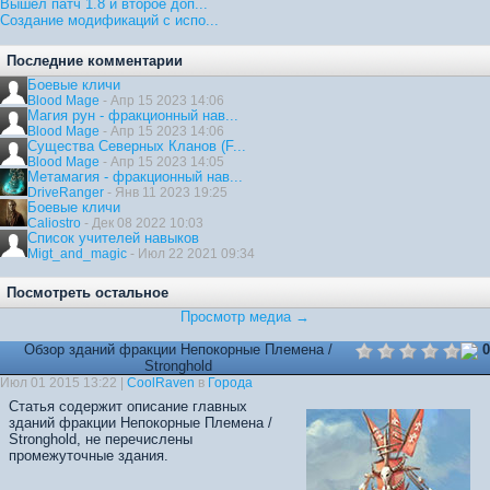
Вышел патч 1.8 и второе доп...
Создание модификаций с испо...
Последние комментарии
Боевые кличи
Blood Mage
- Апр 15 2023 14:06
Магия рун - фракционный нав...
Blood Mage
- Апр 15 2023 14:06
Существа Северных Кланов (F...
Blood Mage
- Апр 15 2023 14:05
Метамагия - фракционный нав...
DriveRanger
- Янв 11 2023 19:25
Боевые кличи
Caliostro
- Дек 08 2022 10:03
Список учителей навыков
Migt_and_magic
- Июл 22 2021 09:34
Посмотреть остальное
Просмотр медиа →
Обзор зданий фракции Непокорные Племена /
0
Stronghold
Июл 01 2015 13:22 |
CoolRaven
в
Города
Статья содержит описание главных
зданий фракции Непокорные Племена /
Stronghold, не перечислены
промежуточные здания.