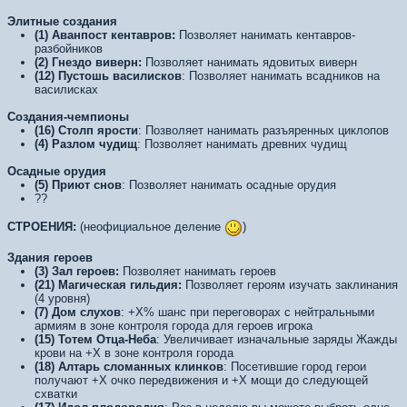
Элитные создания
(1) Аванпост кентавров:
Позволяет нанимать кентавров-
разбойников
(2) Гнездо виверн:
Позволяет нанимать ядовитых виверн
(12) Пустошь василисков
: Позволяет нанимать всадников на
василисках
Создания-чемпионы
(16) Столп ярости
: Позволяет нанимать разъяренных циклопов
(4) Разлом чудищ
: Позволяет нанимать древних чудищ
Осадные орудия
(5) Приют снов
: Позволяет нанимать осадные орудия
??
СТРОЕНИЯ:
(неофициальное деление
)
Здания героев
(3) Зал героев:
Позволяет нанимать героев
(21) Магическая гильдия:
Позволяет героям изучать заклинания
(4 уровня)
(7) Дом слухов
: +X% шанс при переговорах с нейтральными
армиям в зоне контроля города для героев игрока
(15) Тотем Отца-Неба
: Увеличивает изначальные заряды Жажды
крови на +X в зоне контроля города
(18) Алтарь сломанных клинков
: Посетившие город герои
получают +X очко передвижения и +X мощи до следующей
схватки