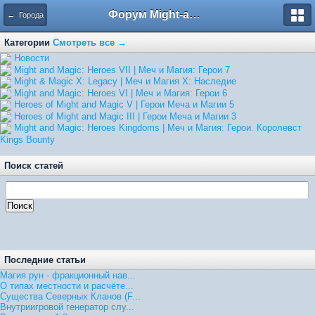
Форум Might-and-Magic.ru
← Города
Категории
Смотреть все →
Hовости
Might and Magic: Heroes VII | Меч и Магия: Герои 7
Might & Magic X: Legacy | Меч и Магия X: Наследие
Might and Magic: Heroes VI | Меч и Магия: Герои 6
Heroes of Might and Magic V | Герои Меча и Магии 5
Heroes of Might and Magic III | Герои Меча и Магии 3
Might and Magic: Heroes Kingdoms | Меч и Магия: Герои. Королевст
Kings Bounty
Поиск статей
Последние статьи
Магия рун - фракционный нав...
О типах местности и расчёте...
Существа Северных Кланов (F...
Внутриигровой генератор слу...