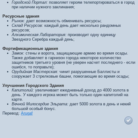
Городской Портал:
позволяет героям телепортироваться в город
при наличии нужного заклинания;
Ресурсные здания
Рынок:
дает возможность обменивать ресурсы;
Склад Ресурсов:
каждый день дает несколько рандомных
ресурсов;
Алхимическая Лаборатория:
производит одну единицу
Звездного Серебра каждый день;
Фортификационные здания
Замок:
стены и ворота, защищающие армию во время осады.
Также добавляет в гарнизон города некоторое количество
защитников третьего уровня (не уверен насчет последнего - если
ошибся, то поправьте);
Орудийная Мастерская:
чинит разрушенные Баллисты и
сооружает 3 стрелковые башни, помогающие во время осады;
Улучшения Городского Здания
Капитолий:
увеличивает ежедневный доход до 4000 золота в
день. У каждого игрока может быть только один капитолий на
карте.
Вечной Милосердие Эльрата:
дает 5000 золота в день и некий
большой особый бонус.
Перевод:
Arugaf