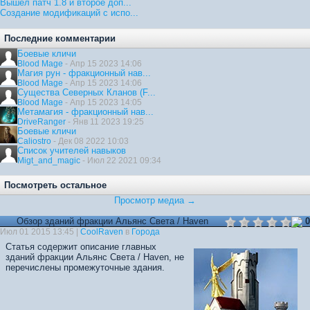
Вышел патч 1.8 и второе доп...
Создание модификаций с испо...
Последние комментарии
Боевые кличи
Blood Mage
- Апр 15 2023 14:06
Магия рун - фракционный нав...
Blood Mage
- Апр 15 2023 14:06
Существа Северных Кланов (F...
Blood Mage
- Апр 15 2023 14:05
Метамагия - фракционный нав...
DriveRanger
- Янв 11 2023 19:25
Боевые кличи
Caliostro
- Дек 08 2022 10:03
Список учителей навыков
Migt_and_magic
- Июл 22 2021 09:34
Посмотреть остальное
Просмотр медиа →
Обзор зданий фракции Альянс Света / Haven
0
Июл 01 2015 13:45 |
CoolRaven
в
Города
Статья содержит описание главных
зданий фракции Альянс Света / Haven, не
перечислены промежуточные здания.