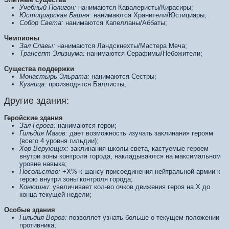
Учебный Полигон:
нанимаются Кавалеристы/Кирасиры;
Юстициарская Башня:
нанимаются Хранители/Юстициары;
Собор Света:
нанимаются Капелланы/Аббаты;
Чемпионы
Зал Славы:
нанимаются Ландскнехты/Мастера Меча;
Трансепт Элизиума:
нанимаются Серафимы/Небожители;
Существа поддержки
Монастырь Эльрата:
нанимаются Сестры;
Кузница:
производятся Баллисты;
Другие здания:
Геройские здания
Зал Героев:
нанимаются герои;
Гильдия Магов:
дает возможность изучать заклинания героям
(всего 4 уровня гильдии);
Хор Верующих:
заклинания школы света, кастуемые героем
внутри зоны контроля города, накладываются на максимальном
уровне навыка;
Посольство:
+X% к шансу присоединения нейтральной армии к
герою внутри зоны контроля города;
Конюшни:
увеличивает кол-во очков движения героя на X до
конца текущей недели;
Особые здания
Гильдия Воров:
позволяет узнать больше о текущем положении
противника;