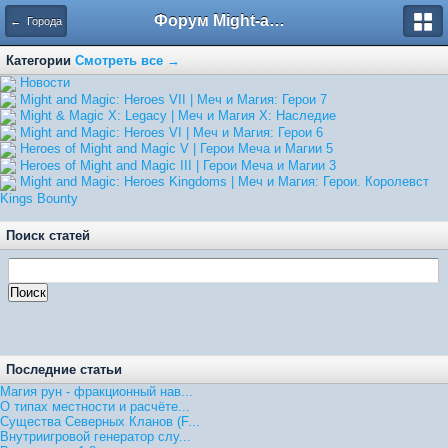
Форум Might-and-Magic.ru
← Города
Категории
Смотреть все →
Hовости
Might and Magic: Heroes VII | Меч и Магия: Герои 7
Might & Magic X: Legacy | Меч и Магия X: Наследие
Might and Magic: Heroes VI | Меч и Магия: Герои 6
Heroes of Might and Magic V | Герои Меча и Магии 5
Heroes of Might and Magic III | Герои Меча и Магии 3
Might and Magic: Heroes Kingdoms | Меч и Магия: Герои. Королевст
Kings Bounty
Поиск статей
Последние статьи
Магия рун - фракционный нав...
О типах местности и расчёте...
Существа Северных Кланов (F...
Внутриигровой генератор слу...