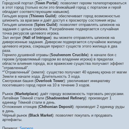
Городской портал (
Town Portal
): позволяет героям телепортироваться
в этот город (только если это ближайший город с порталом и герой
обладает соответствующим навыком).
Гильдия воров (
Thieves Guild
): обеспечивает город возможностью
шпионить за врагами и даёт доступ к просмотру состояния игры.
Гильдия шпионов (
Spies Guild
): позволяет отправлять шпионов на
задания с целью грабежа. Разграблению подвергается случайная
точка ресурсов целевого игрока.
Зал интриг (
Hall of Intrigue
): вы можете отправлять шпионов на
диверсионные задания. Диверсии подвергается случайное жилище
целевого игрока, сокращая прирост существ этого жилища в два
раза.
Горнило душевной отравы (
Soulvenom Crucible
): в начале боя с
героем (управляемый городом во владении игрока) в пределах
области влияния города, все вражеские существа получают эффект
"отравленный".
*"Отравленный" (земля): существо получает 40 единиц крона от магии
Земли в начале хода. Длительность 3 хода.
Смотровая башня (
Overlook Tower
): увеличивает инициативу
посетившего город героя на 10 в течение 3 ходов.
Рынок (
Marketplace
): даёт городу возможность торговать ресурсами.
Литейная Тёмной стали (
Shadowsteel Refinery
): производит 1
единицу Тёмной стали в день.
Отложения хтонцев (
Chthonian Deposit
): производит 2 единицу руды
в день.
Чёрный рынок (
Black Market
): позволяет покупать и продавать
артефакты.
Перевод:
Serpens