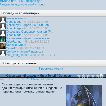
Вышел патч 1.8 и второе доп...
Создание модификаций с испо...
Последние комментарии
Боевые кличи
Blood Mage
- Апр 15 2023 14:06
Магия рун - фракционный нав...
Blood Mage
- Апр 15 2023 14:06
Существа Северных Кланов (F...
Blood Mage
- Апр 15 2023 14:05
Метамагия - фракционный нав...
DriveRanger
- Янв 11 2023 19:25
Боевые кличи
Caliostro
- Дек 08 2022 10:03
Список учителей навыков
Migt_and_magic
- Июл 22 2021 09:34
Посмотреть остальное
Просмотр медиа →
Обзор зданий фракции Лиги Теней / Dungeon
0
Авг 18 2015 16:18 |
CoolRaven
в
Города
Статья содержит описание главных
зданий фракции Лиги Теней / Dungeon, не
перечислены промежуточные здания.