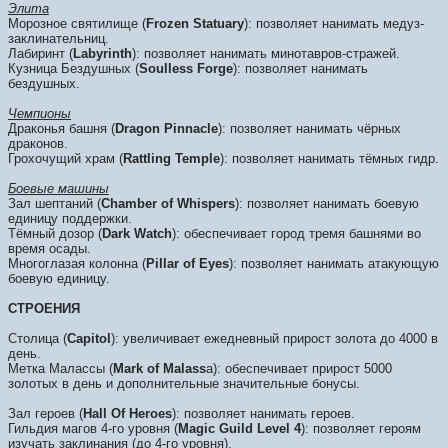
Элита
Морозное святилище (
Frozen Statuary
): позволяет нанимать медуз-
заклинательниц.
Лабиринт (
Labyrinth
): позволяет нанимать минотавров-стражей.
Кузница Бездушных (
Soulless Forge
): позволяет нанимать
бездушных.
Чемпионы
Драконья башня (
Dragon Pinnacle
): позволяет нанимать чёрных
драконов.
Грохочущий храм (
Rattling Temple
): позволяет нанимать тёмных гидр.
Боевые машины
Зал шептаний (
Chamber of Whispers
): позволяет нанимать боевую
единицу поддержки.
Тёмный дозор (
Dark Watch
): обеспечивает город тремя башнями во
время осады.
Многоглазая колонна (
Pillar of Eyes
): позволяет нанимать атакующую
боевую единицу.
СТРОЕНИЯ
Столица (
Capitol
): увеличивает ежедневный прирост золота до 4000 в
день.
Метка Малассы (
Mark of Malass
a): обеспечивает прирост 5000
золотых в день и дополнительные значительные бонусы.
Зал героев (
Hall Of Heroes
): позволяет нанимать героев.
Гильдия магов 4-го уровня (
Magic Guild Level 4
): позволяет героям
изучать заклинания (до 4-го уровня).