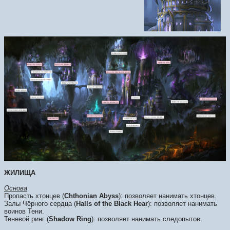
ЖИЛИЩА
Основа
Пропасть хтонцев (
Chthonian Abyss
): позволяет нанимать хтонцев.
Залы Чёрного сердца (
Halls of the Black Hear
): позволяет нанимать
воинов Тени.
Теневой ринг (
Shadow Ring
): позволяет нанимать следопытов.