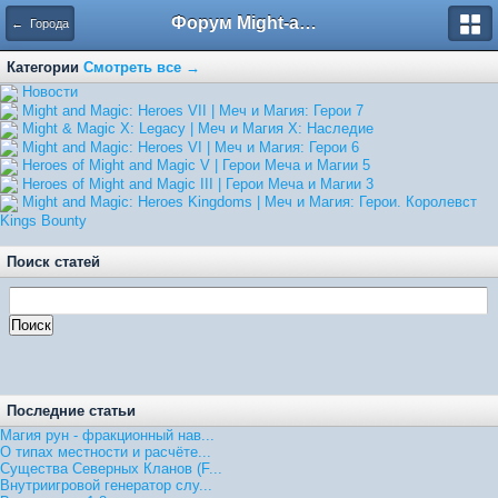
Форум Might-and-Magic.ru
← Города
Категории
Смотреть все →
Hовости
Might and Magic: Heroes VII | Меч и Магия: Герои 7
Might & Magic X: Legacy | Меч и Магия X: Наследие
Might and Magic: Heroes VI | Меч и Магия: Герои 6
Heroes of Might and Magic V | Герои Меча и Магии 5
Heroes of Might and Magic III | Герои Меча и Магии 3
Might and Magic: Heroes Kingdoms | Меч и Магия: Герои. Королевст
Kings Bounty
Поиск статей
Последние статьи
Магия рун - фракционный нав...
О типах местности и расчёте...
Существа Северных Кланов (F...
Внутриигровой генератор слу...