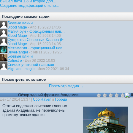
Вышел патч 1.8 и второе доп...
Создание модификаций с испо...
Последние комментарии
Боевые кличи
Blood Mage
- Апр 15 2023 14:06
Магия рун - фракционный нав...
Blood Mage
- Апр 15 2023 14:06
Существа Северных Кланов (F...
Blood Mage
- Апр 15 2023 14:05
Метамагия - фракционный нав...
DriveRanger
- Янв 11 2023 19:25
Боевые кличи
Caliostro
- Дек 08 2022 10:03
Список учителей навыков
Migt_and_magic
- Июл 22 2021 09:34
Посмотреть остальное
Просмотр медиа →
Обзор зданий фракции Академии
0
Дек 17 2014 13:37 |
CoolRaven
в
Города
Статья содержит описание главных
зданий Академии, не перечислены
промежуточные здания.