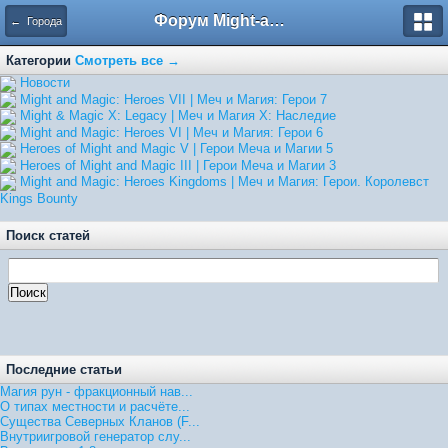
Форум Might-and-Magic.ru
← Города
Категории
Смотреть все →
Hовости
Might and Magic: Heroes VII | Меч и Магия: Герои 7
Might & Magic X: Legacy | Меч и Магия X: Наследие
Might and Magic: Heroes VI | Меч и Магия: Герои 6
Heroes of Might and Magic V | Герои Меча и Магии 5
Heroes of Might and Magic III | Герои Меча и Магии 3
Might and Magic: Heroes Kingdoms | Меч и Магия: Герои. Королевст
Kings Bounty
Поиск статей
Последние статьи
Магия рун - фракционный нав...
О типах местности и расчёте...
Существа Северных Кланов (F...
Внутриигровой генератор слу...