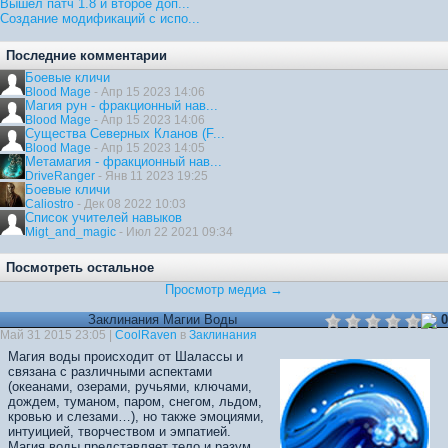
Вышел патч 1.8 и второе доп...
Создание модификаций с испо...
Последние комментарии
Боевые кличи
Blood Mage
- Апр 15 2023 14:06
Магия рун - фракционный нав...
Blood Mage
- Апр 15 2023 14:06
Существа Северных Кланов (F...
Blood Mage
- Апр 15 2023 14:05
Метамагия - фракционный нав...
DriveRanger
- Янв 11 2023 19:25
Боевые кличи
Caliostro
- Дек 08 2022 10:03
Список учителей навыков
Migt_and_magic
- Июл 22 2021 09:34
Посмотреть остальное
Просмотр медиа →
Заклинания Магии Воды
0
Май 31 2015 23:05 |
CoolRaven
в
Заклинания
Магия воды происходит от Шалассы и
связана с различными аспектами
(океанами, озерами, ручьями, ключами,
дождем, туманом, паром, снегом, льдом,
кровью и слезами…), но также эмоциями,
интуицией, творчеством и эмпатией.
Магия воды представляет тело и разум