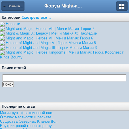
Форум Might-and-Magic.ru
← Заклинания
Категории
Смотреть все →
Hовости
Might and Magic: Heroes VII | Меч и Магия: Герои 7
Might & Magic X: Legacy | Меч и Магия X: Наследие
Might and Magic: Heroes VI | Меч и Магия: Герои 6
Heroes of Might and Magic V | Герои Меча и Магии 5
Heroes of Might and Magic III | Герои Меча и Магии 3
Might and Magic: Heroes Kingdoms | Меч и Магия: Герои. Королевст
Kings Bounty
Поиск статей
Последние статьи
Магия рун - фракционный нав...
О типах местности и расчёте...
Существа Северных Кланов (F...
Внутриигровой генератор слу...