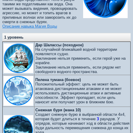
такими же податливыми как вода. Она
может вызывать видения, провоцировать
агрессию, но может и топить врагов в
приливных волнах или заморозить их до
смерти в снежных бурях.
Описание навыка Магия Воды
1 уровень
Дар Шалассы (походное)
На случайной ближайшей водной территории
появляется судно.
Заклинание нельзя применить, если герой уже на
корабле.
Заклинание нельзя применить, если рядом нет
свободного водного пространства.
Пелена тумана (боевое)
Положительный эффект: цель не может быть
атакована дистанционными атаками и не может
использовать дистанционные атаки и активные
способности. Эффект пропадает, если цель
наносит или получает урон в ближнем бою.
Снежная буря (мана 10)
Создает снежную бурю в выбранной области 4х4,
которая будет длиться в течение
3
раундов. У
отрядов, которые начинают ход в области действия
буди дальность перемещения снижена до конца их
хода.