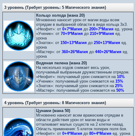
3 уровень (Требует уровень: 5 Магического знания)
Кольцо холода (мана 20)
Мгновенно наносит урон от магии воды всем
отрядам в выбранной области в виде кольца 3х3.
«Неофит»: от
0+7*Магия
до
200+7*Магия
ед. урона
«Ученик»: от
70+9*Магия
до
210+9*Магия
ед.
урона
«Знаток»: от
150+13*Магия
до
250+13*Магия
ед.
урона
«Мастер»: от
360+26*Магия
до
440+26*Магия
ед.
урона
Водяная пелена (мана 20)
На несколько ходов снижает весь урон,
получаемый выбранным дружественным отрядом.
«Неофит»: получаемый урон снижается на
10%
«Ученик»: получаемый урон снижается на
15%
«Знаток»: получаемый урон снижается на
25%
«Мастер»: получаемый урон снижается на
50%
4 уровень (Требует уровень: 8 Магического знания)
Цунами (мана 50)
Мгновенно наносит всем вражеским отрядам в
области действия урон от магии воды и
отталкивает малых существ на 2 клетки назад.
Область применения: 5 клеток поперек поля боя.
«Неофит»: от
0+4*Магия
до
80+4*Магия
ед. урона