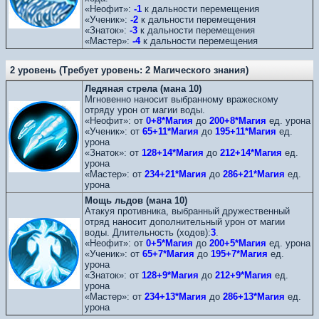
«Неофит»:
-1
к дальности перемещения
«Ученик»:
-2
к дальности перемещения
«Знаток»:
-3
к дальности перемещения
«Мастер»:
-4
к дальности перемещения
2 уровень (Требует уровень: 2 Магического знания)
Ледяная стрела (мана 10)
Мгновенно наносит выбранному вражескому
отряду урон от магии воды.
«Неофит»: от
0+8*Магия
до
200+8*Магия
ед. урона
«Ученик»: от
65+11*Магия
до
195+11*Магия
ед.
урона
«Знаток»: от
128+14*Магия
до
212+14*Магия
ед.
урона
«Мастер»: от
234+21*Магия
до
286+21*Магия
ед.
урона
Мощь льдов (мана 10)
Атакуя противника, выбранный дружественный
отряд наносит дополнительный урон от магии
воды. Длительность (ходов):
3
.
«Неофит»: от
0+5*Магия
до
200+5*Магия
ед. урона
«Ученик»: от
65+7*Магия
до
195+7*Магия
ед.
урона
«Знаток»: от
128+9*Магия
до
212+9*Магия
ед.
урона
«Мастер»: от
234+13*Магия
до
286+13*Магия
ед.
урона