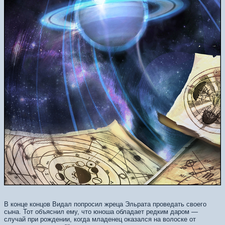
В конце концов Видал попросил жреца Эльрата проведать своего
сына. Тот объяснил ему, что юноша обладает редким даром —
случай при рождении, когда младенец оказался на волоске от