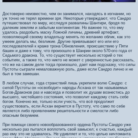
Достоверно неизвестно, чем он занимался, находясь в изгнании, но
уж точно не терял времени зря. Некоторые утверждают, что Сандро
путешествовал по миру, исследуя развалины Шантири, бродя по
далеким землям и забытым континентам. Но важнее то, что ему
удалось раздобыть маску Ложной личины, древний артефакт,
позволяющий своему владельцу менять по желанию облик, как это
умеем делать мы, безликие. Другие привязывают его или его
последователей к краже трона Обновления, происшествию у Пяти
башен и даже к тому, что произошло в Шанрии около 570-ого года от
Седьмого дракона. То, что существует несколько историй о тех
событиях, а также то, что никто не может с уверенностью рассказать,
что же на самом деле тогда произошло, дает нам подсказку, что силы
Пустоты сыграли немаловажную роль, даже если Сандро лично и не
был в том замешан.
В любом случае, года странствий лишь укрепили волю Сандро: с
силой Пустоты он «освободит» народы Асхана от так называемых
Богов-Драконов раз и навсегда и позволит их душам вознестись до
высшего, чистейшего состояния, что позволит каждому стать себе
богом. Конечно же, только если учесть, что всё продолжит
существовать, если Асхан вернется в Пустоту, что само по себе
является либо проявлением решительности и смелости либо
опасным безумием.
При помощи своего новообразованного ордена Пустоты Сандро уже
несколько раз пытался воплотить свой замысел; к счастью, каждый
раз ему это не удавалось. Не удивляет и то, что целью ничтоманта