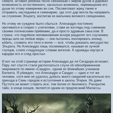
смерти, оставил ребёнка тесно связанным с миром духов и даровал
возможность естественного, насколько возможно, перемещения его
души по этому измерению во сне. Посоветовал жрец также и
отправить наследника в семинарию, где этот дар могли бы направить
на служение Эльрату, воспитав из мальчика великого священника.
Но этому не суждено было сбыться. Алехандро постоянно
противился и спорил с учителями, ставя их взгляды под сомнение
своими логическими приёмами, да и просто здравым смыслом. В
страхе, что подобное неповиновение вскоре разделят его соученики,
жрецы шли на любые меры — они пытались изолировать юношу,
избить, сломить его тело и волю — всё, чтобы доказать могущество
Эльрата. Но Алехандро лишь посмеивался, называя их кучкой
глупцов, слепо следующих словам ангелов. А однажды наутро в
карцере его и след простыл.
И вот на этой странице истории Алехандро де ля Сегадора исчезает.
Пару лет спустя стали расползаться слухи об обезображенном
некроманте по имени «Сандро», одном из ближайших учеников
Белкета. Я убежден, что Алехандро и Сандро — один и тот же
человек, хотя мне не удалось добыть много сведений касательно его
прихода в Семь городов и вступления в школы Этерна. Но даже
Пустота не может стереть все, тем более от безликого. Раскрытие
тайн, в конце концов, является одним из предписаний Малассы.