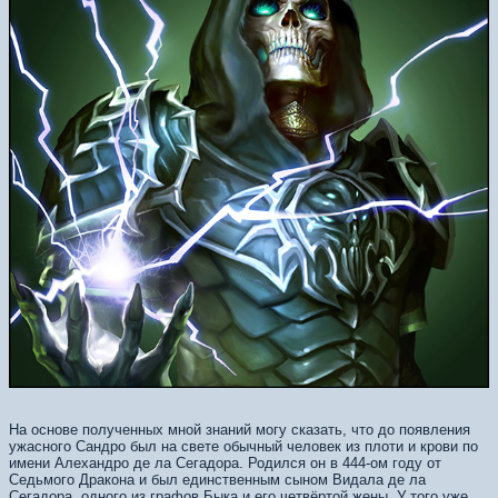
На основе полученных мной знаний могу сказать, что до появления
ужасного Сандро был на свете обычный человек из плоти и крови по
имени Алехандро де ла Сегадора. Родился он в 444-ом году от
Седьмого Дракона и был единственным сыном Видала де ла
Сегадора, одного из графов Быка и его четвёртой жены. У того уже