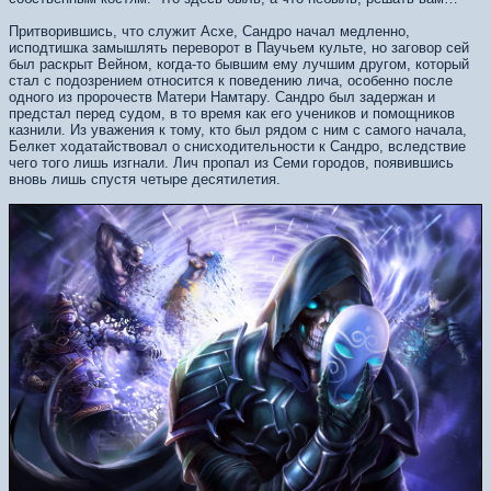
Притворившись, что служит Асхе, Сандро начал медленно,
исподтишка замышлять переворот в Паучьем культе, но заговор сей
был раскрыт Вейном, когда-то бывшим ему лучшим другом, который
стал с подозрением относится к поведению лича, особенно после
одного из пророчеств Матери Намтару. Сандро был задержан и
предстал перед судом, в то время как его учеников и помощников
казнили. Из уважения к тому, кто был рядом с ним с самого начала,
Белкет ходатайствовал о снисходительности к Сандро, вследствие
чего того лишь изгнали. Лич пропал из Семи городов, появившись
вновь лишь спустя четыре десятилетия.