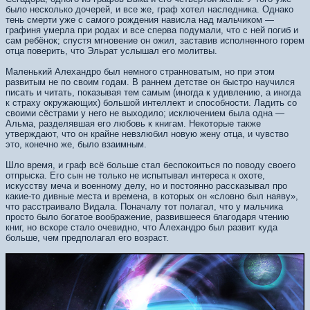
было несколько дочерей, и все же, граф хотел наследника. Однако
тень смерти уже с самого рождения нависла над мальчиком —
графиня умерла при родах и все сперва подумали, что с ней погиб и
сам ребёнок; спустя мгновение он ожил, заставив исполненного горем
отца поверить, что Эльрат услышал его молитвы.
Маленький Алехандро был немного странноватым, но при этом
развитым не по своим годам. В раннем детстве он быстро научился
писать и читать, показывая тем самым (иногда к удивлению, а иногда
к страху окружающих) большой интеллект и способности. Ладить со
своими сёстрами у него не выходило; исключением была одна —
Альма, разделявшая его любовь к книгам. Некоторые также
утверждают, что он крайне невзлюбил новую жену отца, и чувство
это, конечно же, было взаимным.
Шло время, и граф всё больше стал беспокоиться по поводу своего
отпрыска. Его сын не только не испытывал интереса к охоте,
искусству меча и военному делу, но и постоянно рассказывал про
какие-то дивные места и времена, в которых он «словно был наяву»,
что расстраивало Видала. Поначалу тот полагал, что у мальчика
просто было богатое воображение, развившееся благодаря чтению
книг, но вскоре стало очевидно, что Алехандро был развит куда
больше, чем предполагал его возраст.