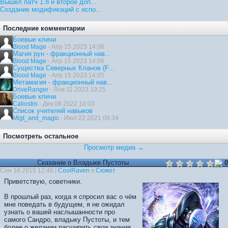
Вышел патч 1.8 и второе доп...
Создание модификаций с испо...
Последние комментарии
Боевые кличи
Blood Mage
- Апр 15 2023 14:06
Магия рун - фракционный нав...
Blood Mage
- Апр 15 2023 14:06
Существа Северных Кланов (F...
Blood Mage
- Апр 15 2023 14:05
Метамагия - фракционный нав...
DriveRanger
- Янв 11 2023 19:25
Боевые кличи
Caliostro
- Дек 08 2022 10:03
Список учителей навыков
Migt_and_magic
- Июл 22 2021 09:34
Посмотреть остальное
Просмотр медиа →
Сказание о Владыке Пустоты
0
Сен 18 2015 12:48 |
CoolRaven
в
Сюжет
Приветствую, советники.
В прошлый раз, когда я спросил вас о чём
мне поведать в будущем, я не ожидал
узнать о вашей наслышанности про
самого Сандро, владыку Пустоты, и тем
более о желании расширить свои знания.