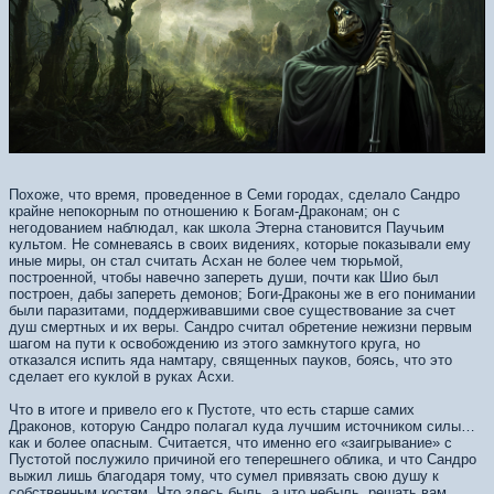
Похоже, что время, проведенное в Семи городах, сделало Сандро
крайне непокорным по отношению к Богам-Драконам; он с
негодованием наблюдал, как школа Этерна становится Паучьим
культом. Не сомневаясь в своих видениях, которые показывали ему
иные миры, он стал считать Асхан не более чем тюрьмой,
построенной, чтобы навечно запереть души, почти как Шио был
построен, дабы запереть демонов; Боги-Драконы же в его понимании
были паразитами, поддерживавшими свое существование за счет
душ смертных и их веры. Сандро считал обретение нежизни первым
шагом на пути к освобождению из этого замкнутого круга, но
отказался испить яда намтару, священных пауков, боясь, что это
сделает его куклой в руках Асхи.
Что в итоге и привело его к Пустоте, что есть старше самих
Драконов, которую Сандро полагал куда лучшим источником силы…
как и более опасным. Считается, что именно его «заигрывание» с
Пустотой послужило причиной его теперешнего облика, и что Сандро
выжил лишь благодаря тому, что сумел привязать свою душу к
собственным костям. Что здесь быль, а что небыль, решать вам…