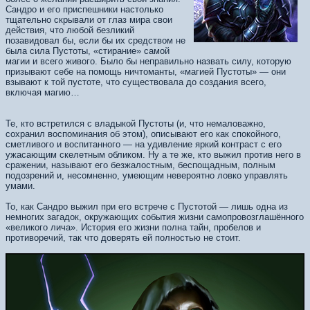
Сандро и его приспешники настолько
тщательно скрывали от глаз мира свои
действия, что любой безликий
позавидовал бы, если бы их средством не
была сила Пустоты, «стирание» самой
магии и всего живого. Было бы неправильно назвать силу, которую
призывают себе на помощь ничтоманты, «магией Пустоты» — они
взывают к той пустоте, что существовала до создания всего,
включая магию…
Те, кто встретился с владыкой Пустоты (и, что немаловажно,
сохранил воспоминания об этом), описывают его как спокойного,
сметливого и воспитанного — на удивление яркий контраст с его
ужасающим скелетным обликом. Ну а те же, кто выжил против него в
сражении, называют его безжалостным, беспощадным, полным
подозрений и, несомненно, умеющим невероятно ловко управлять
умами.
То, как Сандро выжил при его встрече с Пустотой — лишь одна из
немногих загадок, окружающих события жизни самопровозглашённого
«великого лича». История его жизни полна тайн, пробелов и
противоречий, так что доверять ей полностью не стоит.