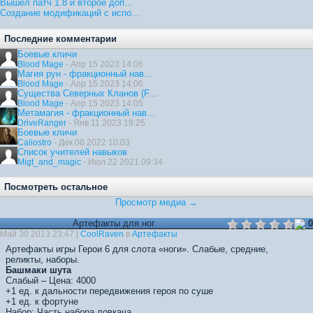
Вышел патч 1.8 и второе доп...
Создание модификаций с испо...
Последние комментарии
Боевые кличи
Blood Mage
- Апр 15 2023 14:06
Магия рун - фракционный нав...
Blood Mage
- Апр 15 2023 14:06
Существа Северных Кланов (F...
Blood Mage
- Апр 15 2023 14:05
Метамагия - фракционный нав...
DriveRanger
- Янв 11 2023 19:25
Боевые кличи
Caliostro
- Дек 08 2022 10:03
Список учителей навыков
Migt_and_magic
- Июл 22 2021 09:34
Посмотреть остальное
Просмотр медиа →
Артефакты для ног
0
Май 30 2013 23:47 |
CoolRaven
в
Артефакты
Артефакты игры Герои 6 для слота «ноги». Слабые, средние,
реликты, наборы.
Башмаки шута
Слабый – Цена: 4000
+1 ед. к дальности передвижения героя по суше
+1 ед. к фортуне
Набор: Часть набора ловкача.