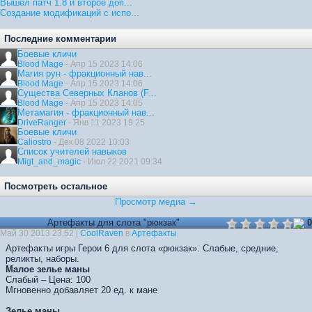
Вышел патч 1.8 и второе доп...
Создание модификаций с испо...
Последние комментарии
Боевые кличи
Blood Mage
- Апр 15 2023 14:06
Магия рун - фракционный нав...
Blood Mage
- Апр 15 2023 14:06
Существа Северных Кланов (F...
Blood Mage
- Апр 15 2023 14:05
Метамагия - фракционный нав...
DriveRanger
- Янв 11 2023 19:25
Боевые кличи
Caliostro
- Дек 08 2022 10:03
Список учителей навыков
Migt_and_magic
- Июл 22 2021 09:34
Посмотреть остальное
Просмотр медиа →
Артефакты для слота "рюкзак"
0
Май 30 2013 23:52 |
CoolRaven
в
Артефакты
Артефакты игры Герои 6 для слота «рюкзак». Слабые, средние,
реликты, наборы.
Малое зелье маны
Слабый – Цена: 100
Мгновенно добавляет 20 ед. к мане
Зелье маны