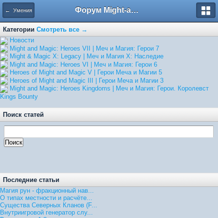
Форум Might-and-Magic.ru
← Умения
Категории
Смотреть все →
Hовости
Might and Magic: Heroes VII | Меч и Магия: Герои 7
Might & Magic X: Legacy | Меч и Магия X: Наследие
Might and Magic: Heroes VI | Меч и Магия: Герои 6
Heroes of Might and Magic V | Герои Меча и Магии 5
Heroes of Might and Magic III | Герои Меча и Магии 3
Might and Magic: Heroes Kingdoms | Меч и Магия: Герои. Королевст
Kings Bounty
Поиск статей
Последние статьи
Магия рун - фракционный нав...
О типах местности и расчёте...
Существа Северных Кланов (F...
Внутриигровой генератор слу...