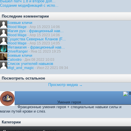
Вышел патч 1.8 и второе доп...
Создание модификаций с испо...
Последние комментарии
Боевые кличи
Blood Mage
- Апр 15 2023 14:06
Магия рун - фракционный нав...
Blood Mage
- Апр 15 2023 14:06
Существа Северных Кланов (F...
Blood Mage
- Апр 15 2023 14:05
Метамагия - фракционный нав...
DriveRanger
- Янв 11 2023 19:25
Боевые кличи
Caliostro
- Дек 08 2022 10:03
Список учителей навыков
Migt_and_magic
- Июл 22 2021 09:34
Посмотреть остальное
Просмотр медиа →
0
Умения героя
Фракционные умения героя + специальные навыки силы и
магии путей крови и слез.
Категории