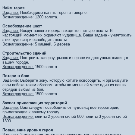
Найм героя
Задание:
Необходимо нанять героя в таверне.
Вознаграждение:
1200 золота.
Освобождение шахт
Задание:
Вокруг вашего города находятся четыре шахты. В
настоящий момент их охраняют чудовища. Ваша задача - уничтожить
этих чудовищ и освободить шахты.
Вознаграждение:
5 камней, 5 дерева
Строительство зданий
Задание:
Построить таверну, рынок и первое из доступных жилищ в
вашем городе.
Вознаграждение:
1500 золота.
Потери в бою
Задание:
Выберите зону, которую хотите освободить, и организуйте
свои войска таким образом, чтобы по меньшей мере один из ваших
отрядов выбыл из боя.
Вознаграждение:
1500 золота.
Захват прилегающих территорий
Задание:
Вам следует освободить от чудовищ все территории,
прилегающие к вашему городу.
Вознаграждение:
юниты 2 уровня силой 800, юниты 3 уровня силой
1300
Повышение уровня героя
Задание:
Задание считается выполненным, когда один из ваших