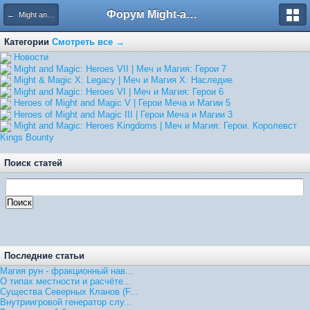
Форум Might-and-Magic.ru
← Might and Magic: Heroes Kingdoms | Меч и Магия: Герои. Королевст
Категории
Смотреть все →
Hовости
Might and Magic: Heroes VII | Меч и Магия: Герои 7
Might & Magic X: Legacy | Меч и Магия X: Наследие
Might and Magic: Heroes VI | Меч и Магия: Герои 6
Heroes of Might and Magic V | Герои Меча и Магии 5
Heroes of Might and Magic III | Герои Меча и Магии 3
Might and Magic: Heroes Kingdoms | Меч и Магия: Герои. Королевст
Kings Bounty
Поиск статей
Последние статьи
Магия рун - фракционный нав...
О типах местности и расчёте...
Существа Северных Кланов (F...
Внутриигровой генератор слу...