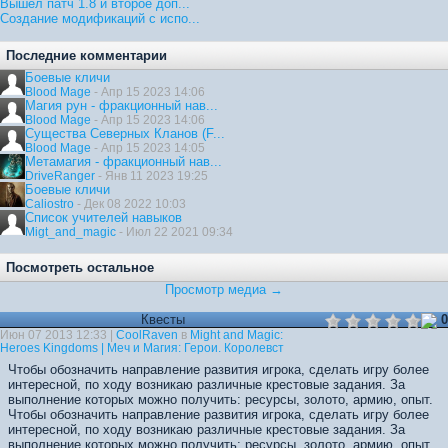
Вышел патч 1.8 и второе доп...
Создание модификаций с испо...
Последние комментарии
Боевые кличи
Blood Mage
- Апр 15 2023 14:06
Магия рун - фракционный нав...
Blood Mage
- Апр 15 2023 14:06
Существа Северных Кланов (F...
Blood Mage
- Апр 15 2023 14:05
Метамагия - фракционный нав...
DriveRanger
- Янв 11 2023 19:25
Боевые кличи
Caliostro
- Дек 08 2022 10:03
Список учителей навыков
Migt_and_magic
- Июл 22 2021 09:34
Посмотреть остальное
Просмотр медиа →
Квесты
0
Июн 07 2013 12:33 |
CoolRaven
в
Might and Magic:
Heroes Kingdoms | Меч и Магия: Герои. Королевст
Чтобы обозначить направление развития игрока, сделать игру более
интересной, по ходу возникаю различные крестовые задания. За
выполнение которых можно получить: ресурсы, золото, армию, опыт.
Чтобы обозначить направление развития игрока, сделать игру более
интересной, по ходу возникаю различные крестовые задания. За
выполнение которых можно получить: ресурсы, золото, армию, опыт.