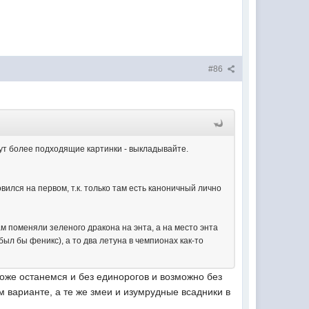
#86
дут более подходящие картинки - выкладывайте.
ился на первом, т.к. только там есть каноничный лично
м поменяли зеленого дракона на энта, а на место энта
был бы феникс), а то два летуна в чемпионах как-то
хоже останемся и без единорогов и возможно без
м варианте, а те же змеи и изумрудные всадники в