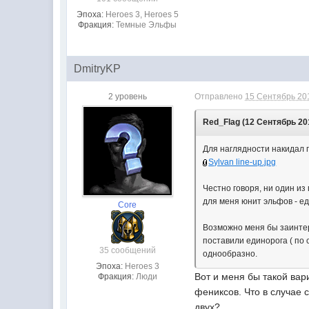
Эпоха:
Heroes 3, Heroes 5
Фракция:
Темные Эльфы
DmitryKP
2 уровень
Отправлено
15 Сентябрь 201
Red_Flag (12 Сентябрь 201
Для наглядности накидал п
Sylvan line-up.jpg
Честно говоря, ни один из
для меня юнит эльфов - е
Core
Возможно меня бы заинтер
поставили единорога ( по 
35 сообщений
однообразно.
Эпоха:
Heroes 3
Вот и меня бы такой вар
Фракция:
Люди
фениксов. Что в случае 
двух?