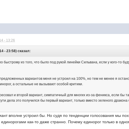
4 - 13:26
4 - 23:58) сказал:
о быстрому из того, что было под рукой линейки Сильвана, если у кого-то бу
 предложенных вариантов меня не устроил на 100%, но тем не менее я останов
динорог, а остальные не вызывают особой критики.
есовал и второй вариант, симпатичный для многих из-за феникса, если бы та
сути дела это получился бы первый вариант, только вместо зеленого дракона 
иант вполне устроил бы. Но судя по тенденции голосования мы по
с единорогами как-то даже странно. Почему единорог только в одно