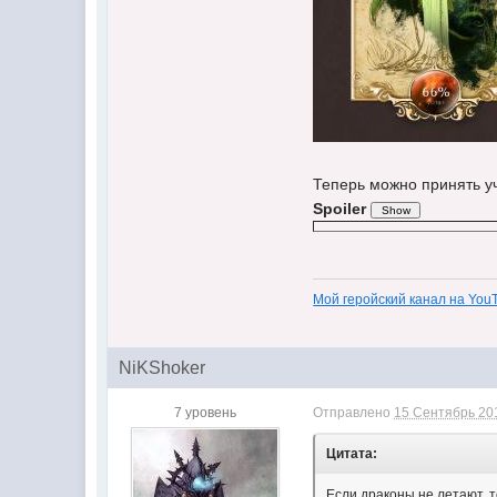
Теперь можно принять уч
Spoiler
Мой геройский канал на You
NiKShoker
7 уровень
Отправлено
15 Сентябрь 201
Цитата:
Если драконы не летают, т