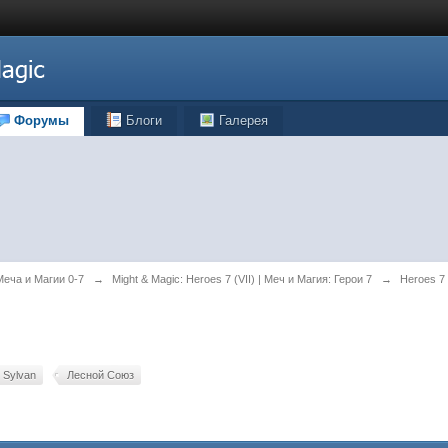
Форумы
Блоги
Галерея
 Меча и Магии 0-7
→
Might & Magic: Heroes 7 (VII) | Меч и Магия: Герои 7
→
Heroes 7
Sylvan
Лесной Союз