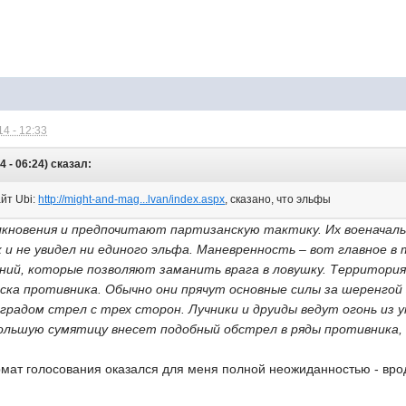
4 - 12:33
4 - 06:24) сказал:
йт Ubi:
http://might-and-mag...lvan/index.aspx
, сказано, что эльфы
кновения и предпочитают партизанскую тактику. Их военачаль
 и не увидел ни единого эльфа. Маневренность – вот главное в
ий, которые позволяют заманить врага в ловушку. Территория 
йска противника. Обычно они прячут основные силы за шеренго
градом стрел с трех сторон. Лучники и друиды ведут огонь из
ольшую сумятицу внесет подобный обстрел в ряды противника,
ат голосования оказался для меня полной неожиданностью - вроде