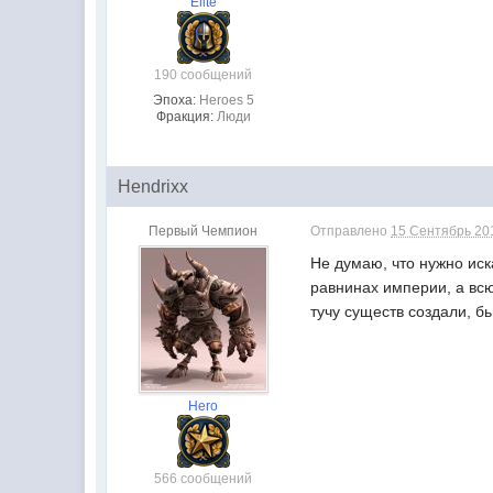
Elite
190 сообщений
Эпоха:
Heroes 5
Фракция:
Люди
Hendrixx
Первый Чемпион
Отправлено
15 Сентябрь 201
Не думаю, что нужно иск
равнинах империи, а вс
тучу существ создали, б
Hero
566 сообщений