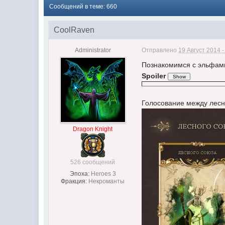
Сообщений в теме: 660
CoolRaven
Administrator
Отправлено
19 Август 2014 -
Познакомимся с эльфам
Spoiler
Голосование между лесн
Dragon Knight
526 сообщений
Эпоха:
Heroes 3
Фракция:
Некроманты