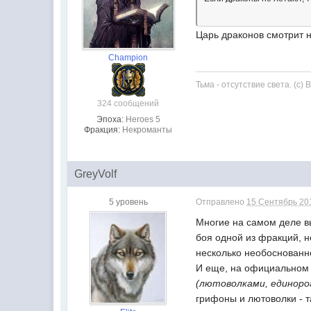
Царь драконов смотрит н
Champion
Тьма - отсутствие света. (с)
324 сообщений
Эпоха:
Heroes 5
Фракция:
Некроманты
GreyVolf
5 уровень
Отправлено
15 Сентябрь 201
Многие на самом деле вы
боя одной из фракций, н
несколько необоснованн
И еще, на официальном 
(лютоволками, единорог
грифоны и лютоволки - т