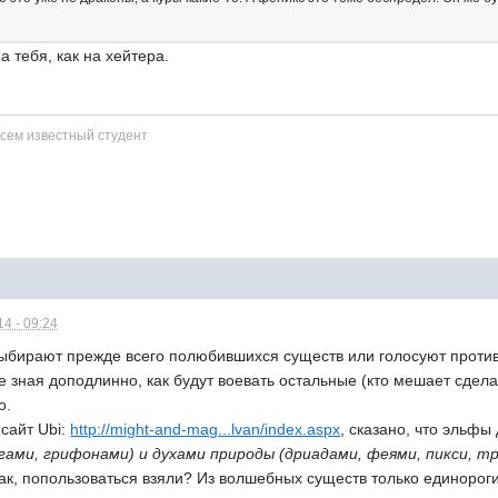
а тебя, как на хейтера.
 Всем известный студент
4 - 09:24
бирают прежде всего полюбившихся существ или голосуют против т
е зная доподлинно, как будут воевать остальные (кто мешает сдела
о.
сайт Ubi:
http://might-and-mag...lvan/index.aspx
, сказано, что эльфы
ами, грифонами) и духами природы (дриадами, феями, пикси, тр
ак, попользоваться взяли? Из волшебных существ только единороги