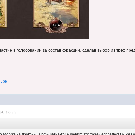
астие в голосовании за состав фракции, сделав выбор из трех пр
Tube
4 - 08:28
о это уже не драконы, а куры какие-то! А феникс это тоже беспредел! Он же бу