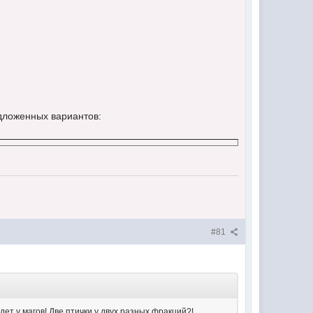
едложенных вариантов:
#81
дет у магов! Две птички у двух разных фракций?!