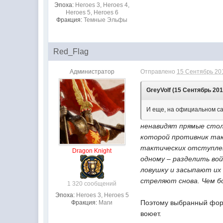
Эпоха:
Heroes 3, Heroes 4,
Heroes 5, Heroes 6
Фракция:
Темные Эльфы
Red_Flag
Администратор
Отправлено
15 Сентябрь 201
GreyVolf (15 Сентябрь 201
И еще, на официальном са
ненавидят прямые стол
которой противник так
тактических отступлен
Dragon Knight
одному – разделить во
ловушку и засыпают их 
стреляют снова. Чем б
1 320 сообщений
Эпоха:
Heroes 3, Heroes 5
Поэтому выбранный форм
Фракция:
Маги
воюет.