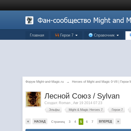
Главная
Герои 7
Справочник
Форум Might-and-Magic.ru
→
Heroes of Might and Magic 0-VII | Герои
Лесной Союз / Sylvan
Создал:
Roman
,
Авг 19 2014 07:23
Эльфы
Might & Magic Heroes 7
Герои 7
«
НАЗАД
ВПЕРЕД
»
Страниц
3
4
5
6
7