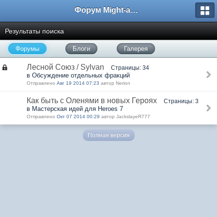
Форум Might-and-Magic.ru
Результаты поиска
Форумы
Блоги
Галерея
Лесной Союз / Sylvan
Страницы: 34
в Обсуждение отдельных фракций
Отправлено
Авг 19 2014 07:23
автор Nerion
Как быть с Оленями в новых Героях
Страницы: 3
в Мастерская идей для Heroes 7
Отправлено
Окт 07 2014 00:29
автор JackslayeR777
Полная версия