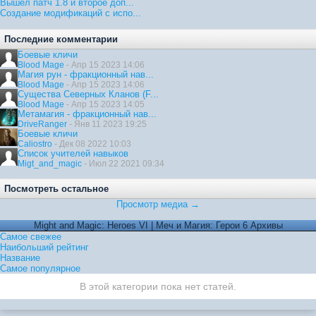
Вышел патч 1.8 и второе доп...
Создание модификаций с испо...
Последние комментарии
Боевые кличи
Blood Mage
- Апр 15 2023 14:06
Магия рун - фракционный нав...
Blood Mage
- Апр 15 2023 14:06
Существа Северных Кланов (F...
Blood Mage
- Апр 15 2023 14:05
Метамагия - фракционный нав...
DriveRanger
- Янв 11 2023 19:25
Боевые кличи
Caliostro
- Дек 08 2022 10:03
Список учителей навыков
Migt_and_magic
- Июл 22 2021 09:34
Посмотреть остальное
Просмотр медиа →
Might and Magic: Heroes VI | Меч и Магия: Герои 6 Архивы
Самое свежее
Наибольший рейтинг
Название
Самое популярное
В этой категории пока нет статей.