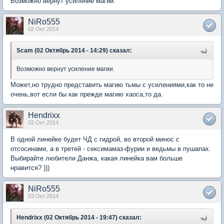
Возможно вернут усиление магии.
NiRo555
02 Окт 2014
Scam (02 Октябрь 2014 - 14:29) сказал:
Возможно вернут усиление магии.
Может,но трудно представить магию тьмы с усилениями,как то не
очень,вот если бы как прежде магию хаоса,то да.
Hendrixx
02 Окт 2014
В одной линейке будет ЧД с гидрой, во второй минос с
отсосинами, а в третей - сексимамаз-фурии и ведьмы в пушапах.
Выбирайте любители Данжа, какая линейка вам больше
нравится? )))
NiRo555
03 Окт 2014
Hendrixx (02 Октябрь 2014 - 19:47) сказал: