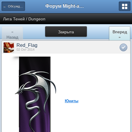
Форум Might-and-Magic.ru
← Обсуждение отдельных фракций
Лига Теней / Dungeon
«
Закрыта
Вперед
Назад
»
Red_Flag
02 Окт 2014
Юниты