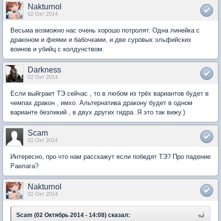
Nakturnol
02 Окт 2014
Весьма возможно нас очень хорошо потролят. Одна линейка с
драконом и феями и бабочками, и две суровых эльфийских
воинов и убийц с колдунством.
Darkness
02 Окт 2014
Если выйграет ТЭ сейчас , то в любом из трёх вариантов будет в
чемпах дракон , имхо. Альтернатива дракону будет в одном
варианте безликий , в двух других гидра. Я это так вижу.)
Scam
02 Окт 2014
Интересно, про что нам расскажут если победят ТЭ? Про падение
Раилага?
Nakturnol
02 Окт 2014
Scam (02 Октябрь 2014 - 14:08) сказал: