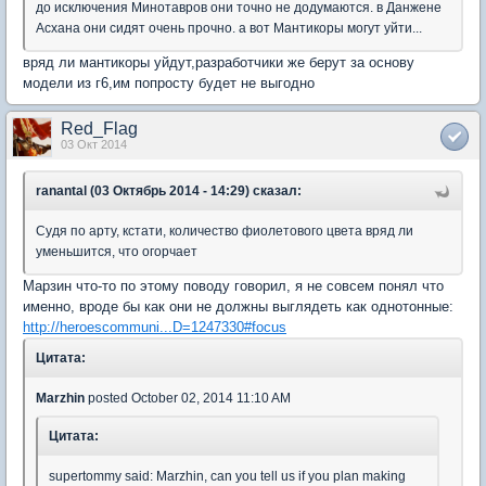
до исключения Минотавров они точно не додумаются. в Данжене
Асхана они сидят очень прочно. а вот Мантикоры могут уйти...
вряд ли мантикоры уйдут,разработчики же берут за основу
модели из г6,им попросту будет не выгодно
Red_Flag
03 Окт 2014
ranantal (03 Октябрь 2014 - 14:29) сказал:
Судя по арту, кстати, количество фиолетового цвета вряд ли
уменьшится, что огорчает
Марзин что-то по этому поводу говорил, я не совсем понял что
именно, вроде бы как они не должны выглядеть как однотонные:
http://heroescommuni...D=1247330#focus
Цитата:
Marzhin
posted October 02, 2014 11:10 AM
Цитата:
supertommy said: Marzhin, can you tell us if you plan making