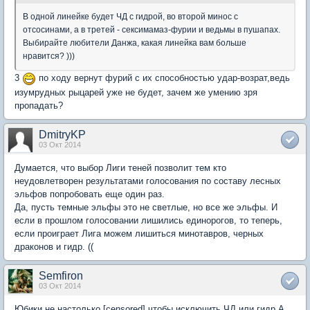
В одной линейке будет ЧД с гидрой, во второй минос с
отсосинами, а в третей - сексимамаз-фурии и ведьмы в пушапах.
Выбирайте любители Данжа, какая линейка вам больше
нравится? )))
3
по ходу вернут фурий с их способностью удар-возрат,ведь
изумрудных рыцарей уже не будет, зачем же умению зря
пропадать?
DmitryKP
03 Окт 2014
Думается, что выбор Лиги теней позволит тем кто
неудовлетворен результатами голосования по составу лесных
эльфов попробовать еще один раз.
Да, пусть темные эльфы это не светлые, но все же эльфы. И
если в прошлом голосовании лишились единорогов, то теперь,
если проиграет Лига можем лишиться минотавров, черных
драконов и гидр. ((
Semfiron
03 Окт 2014
Юбики не настолько [censored],чтобы исключить ЧД или гидр.А