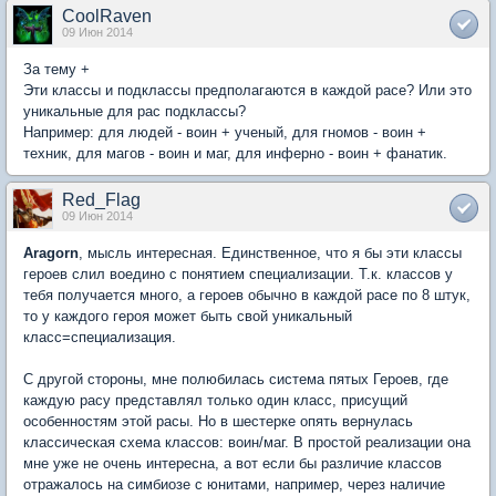
CoolRaven
09 Июн 2014
За тему +
Эти классы и подклассы предполагаются в каждой расе? Или это
уникальные для рас подклассы?
Например: для людей - воин + ученый, для гномов - воин +
техник, для магов - воин и маг, для инферно - воин + фанатик.
Red_Flag
09 Июн 2014
Aragorn
, мысль интересная. Единственное, что я бы эти классы
героев слил воедино с понятием специализации. Т.к. классов у
тебя получается много, а героев обычно в каждой расе по 8 штук,
то у каждого героя может быть свой уникальный
класс=специализация.
С другой стороны, мне полюбилась система пятых Героев, где
каждую расу представлял только один класс, присущий
особенностям этой расы. Но в шестерке опять вернулась
классическая схема классов: воин/маг. В простой реализации она
мне уже не очень интересна, а вот если бы различие классов
отражалось на симбиозе с юнитами, например, через наличие