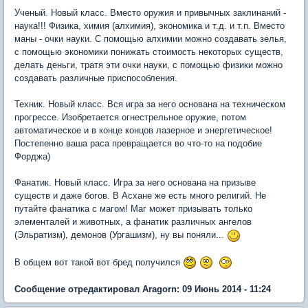
Ученый. Новый класс. Вместо оружия и привычных заклинаний -
наука!!! Физика, химия (алхимия), экономика и т.д. и т.п. Вместо
маны - очки науки. С помощью алхимии можно создавать зелья,
с помощью экономики понижать стоимость некоторых существ,
делать деньги, тратя эти очки науки, с помощью физики можно
создавать различные приспособления.
Техник. Новый класс. Вся игра за него основана на техническом
прогрессе. Изобретается огнестрельное оружие, потом
автоматическое и в конце концов лазерное и энергетическое!
Постепенно ваша раса превращается во что-то на подобие
Форджа)
Фанатик. Новый класс. Игра за него основана на призыве
существ и даже богов. В Асхане же есть много религий. Не
путайте фанатика с магом! Маг может призывать только
элементалей и животных, а фанатик различных ангелов
(Эльратизм), демонов (Ургашизм), ну вы поняли...
В общем вот такой вот бред получился
Сообщение отредактировал Aragorn: 09 Июнь 2014 - 11:24