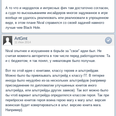
А то что и недоделок и интресных фич там достаточно согласен,
а судя по высказываниям инсайдеров многое задуманное в игре
вообще не удалось реализовать или реализовали в упрощенном
виде, в этом плане Nival справился со своей задачей намного
лучше чем Black Hole.
ArtGmt
11 Июн 2014
Nival опытнее и искушеннее в борьбе за "свои" идеи был. Не
считая момента авторитета в том числе перед работодателем. Та
и с бюджетом, я так понял, у ниваловцев было получше.
Вот по этой идее с юнитами, классу героев и альтгрейдам.
Можно было бы привязывать альтгрейд к классу ГГ. В пятерке
иногда было неудобно из-за нескольких альтгрейдов (например
присоединение по дипломатии улучшенных юнитов иного
альтгрейда, или альтгрейды других замков). Так вот можно было
бы чтоб вариант альтгрейда определялся классом героя. Так при
переброске юнитов героя воина герою магу к магу альт. версия
воинская будет ковертироваться в альт. версию юнита мага.
Например).