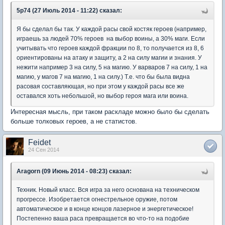
5p74 (27 Июль 2014 - 11:22) сказал:
Я бы сделал бы так. У каждой расы свой костяк героев (например,
играешь за людей 70% героев на выбор воины, а 30% маги. Если
учитывать что героев каждой фракции по 8, то получается из 8, 6
ориентированы на атаку и защиту, а 2 на силу магии и знания. У
нежити например 3 на силу, 5 на магию. У варваров 7 на силу, 1 на
магию, у магов 7 на магию, 1 на силу.) Т.е. что бы была видна
расовая составляющая, но при этом у каждой расы все же
оставался хоть небольшой, но выбор героя мага или воина.
Интересная мысль, при таком раскладе можно было бы сделать
больше толковых героев, а не статистов.
Feidet
24 Сен 2014
Aragorn (09 Июнь 2014 - 08:23) сказал:
Техник. Новый класс. Вся игра за него основана на техническом
прогрессе. Изобретается огнестрельное оружие, потом
автоматическое и в конце концов лазерное и энергетическое!
Постепенно ваша раса превращается во что-то на подобие