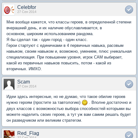
Celebfor
27 Сен 2014
Мне вообще кажется, что классы героев, в определенной степени
вчерашний день, и их наличие обуславливается, в
основном, широким использованием рандома.
Я бы сделал так - один город - один класс.
Герои стартуют с единичками в 4 первичных навыка, расовым
навыком, своим навыком и, возможно, умением, плюс уникальная
специализация. При повышении уровня, игрок САМ выбирает,
какой из первичных навыков повысить, потом - какой из
вторичных. ИМХО.
Scam
27 Сен 2014
Идеи здесь интересные, но не думаю, что такое обилие героев
нужно героям (простите за тавтологию)
. Вполне достаточно и
двух классов с возможностью выбора способностей которыми вы
можете наделить своих героев, а тут уж вам самим решать будет
он разведчиком или великим стратегом.
Red_Flag
27 Сен 2014