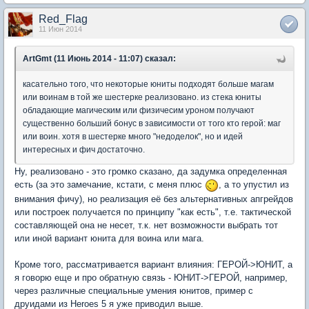
Red_Flag
11 Июн 2014
ArtGmt (11 Июнь 2014 - 11:07) сказал:
касательно того, что некоторые юниты подходят больше магам
или воинам в той же шестерке реализовано. из стека юниты
обладающие магическим или физичесим уроном получают
существенно больший бонус в зависимости от того кто герой: маг
или воин. хотя в шестерке много "недоделок", но и идей
интересных и фич достаточно.
Ну, реализовано - это громко сказано, да задумка определенная
есть (за это замечание, кстати, с меня плюс
, а то упустил из
внимания фичу), но реализация её без альтернативных апгрейдов
или построек получается по принципу "как есть", т.е. тактической
составляющей она не несет, т.к. нет возможности выбрать тот
или иной вариант юнита для воина или мага.
Кроме того, рассматривается вариант влияния: ГЕРОЙ->ЮНИТ, а
я говорю еще и про обратную связь - ЮНИТ->ГЕРОЙ, например,
через различные специальные умения юнитов, пример с
друидами из Heroes 5 я уже приводил выше.