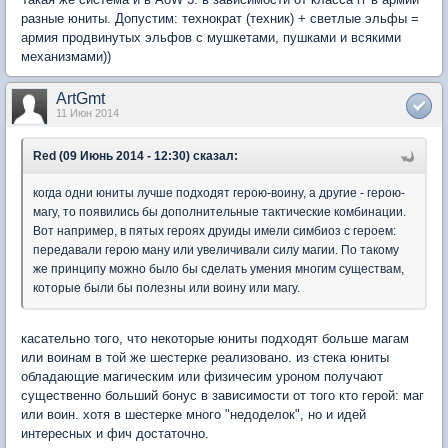
разные юниты. Допустим: технократ (техник) + светлые эльфы =
армия продвинутых эльфов с мушкетами, пушками и всякими
механизмами))
ArtGmt
11 Июн 2014
Red (09 Июнь 2014 - 12:30) сказал:
когда одни юниты лучше подходят герою-воину, а другие - герою-
магу, то появились бы дополнительные тактические комбинации.
Вот например, в пятых героях друиды имели симбиоз с героем:
передавали герою ману или увеличивали силу магии. По такому
же принципу можно было бы сделать умения многим существам,
которые были бы полезны или воину или магу.
касательно того, что некоторые юниты подходят больше магам
или воинам в той же шестерке реализовано. из стека юниты
обладающие магическим или физичесим уроном получают
существенно больший бонус в зависимости от того кто герой: маг
или воин. хотя в шестерке много "недоделок", но и идей
интересных и фич достаточно.