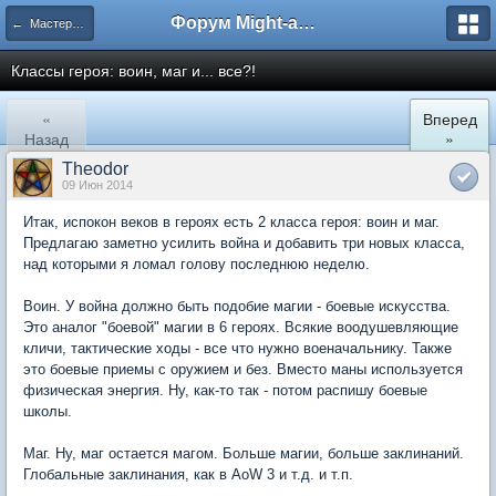
Форум Might-and-Magic.ru
← Мастерская идей для Heroes 7
Классы героя: воин, маг и... все?!
«
Вперед
Назад
»
Theodor
09 Июн 2014
Итак, испокон веков в героях есть 2 класса героя: воин и маг.
Предлагаю заметно усилить война и добавить три новых класса,
над которыми я ломал голову последнюю неделю.
Воин. У война должно быть подобие магии - боевые искусства.
Это аналог "боевой" магии в 6 героях. Всякие воодушевляющие
кличи, тактические ходы - все что нужно военачальнику. Также
это боевые приемы с оружием и без. Вместо маны используется
физическая энергия. Ну, как-то так - потом распишу боевые
школы.
Маг. Ну, маг остается магом. Больше магии, больше заклинаний.
Глобальные заклинания, как в AoW 3 и т.д. и т.п.