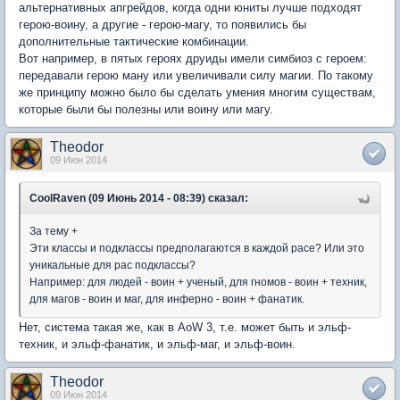
альтернативных апгрейдов, когда одни юниты лучше подходят
герою-воину, а другие - герою-магу, то появились бы
дополнительные тактические комбинации.
Вот например, в пятых героях друиды имели симбиоз с героем:
передавали герою ману или увеличивали силу магии. По такому
же принципу можно было бы сделать умения многим существам,
которые были бы полезны или воину или магу.
Theodor
09 Июн 2014
CoolRaven (09 Июнь 2014 - 08:39) сказал:
За тему +
Эти классы и подклассы предполагаются в каждой расе? Или это
уникальные для рас подклассы?
Например: для людей - воин + ученый, для гномов - воин + техник,
для магов - воин и маг, для инферно - воин + фанатик.
Нет, система такая же, как в AoW 3, т.е. может быть и эльф-
техник, и эльф-фанатик, и эльф-маг, и эльф-воин.
Theodor
09 Июн 2014