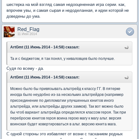
шестерка на мой взгляд самая недооцененная игра серии. как,
впрочем увы, и самая сырая и недоделанная, и идеи которой не
доведены до ума.
Red_Flag
11 Июн 2014
ArtGmt (11 Июнь 2014 - 14:58) сказал:
Та и с бюджетом, я так понял, у ниваловцев было получше.
Судя по всему - да.
ArtGmt (11 Июнь 2014 - 14:58) сказал:
Можно было бы привязывать альтгрейд к классу ГГ. В пятерке
иногда было неудобно из-за нескольких альтгрейдов (например
присоединение по дипломатии улучшенных юнитов иного
альтгрейда, или альтгрейды других замков). Так вот можно было
бы чтоб вариант альтгрейда определялся классом героя. Так при
переброске юнитов героя воина герою магу к магу альт. версия
воинская будет ковертироваться в альт. версию юнита мага.
С одной стороны это избавляет от возни с тасканием родных