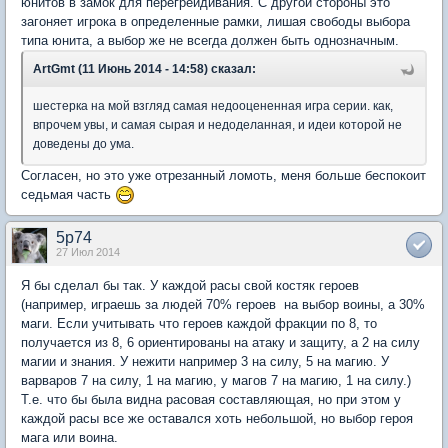
юнитов в замок для перегрейдивания. С другой стороны это
загоняет игрока в определенные рамки, лишая свободы выбора
типа юнита, а выбор же не всегда должен быть однозначным.
ArtGmt (11 Июнь 2014 - 14:58) сказал:
шестерка на мой взгляд самая недооцененная игра серии. как,
впрочем увы, и самая сырая и недоделанная, и идеи которой не
доведены до ума.
Согласен, но это уже отрезанный ломоть, меня больше беспокоит
седьмая часть
5p74
27 Июл 2014
Я бы сделал бы так. У каждой расы свой костяк героев
(например, играешь за людей 70% героев на выбор воины, а 30%
маги. Если учитывать что героев каждой фракции по 8, то
получается из 8, 6 ориентированы на атаку и защиту, а 2 на силу
магии и знания. У нежити например 3 на силу, 5 на магию. У
варваров 7 на силу, 1 на магию, у магов 7 на магию, 1 на силу.)
Т.е. что бы была видна расовая составляющая, но при этом у
каждой расы все же оставался хоть небольшой, но выбор героя
мага или воина.