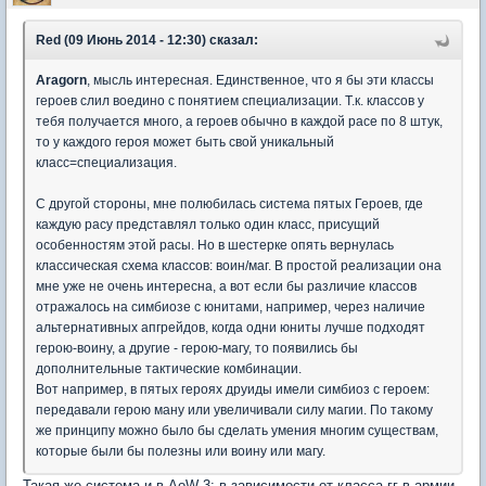
Red (09 Июнь 2014 - 12:30) сказал:
Aragorn
, мысль интересная. Единственное, что я бы эти классы
героев слил воедино с понятием специализации. Т.к. классов у
тебя получается много, а героев обычно в каждой расе по 8 штук,
то у каждого героя может быть свой уникальный
класс=специализация.
С другой стороны, мне полюбилась система пятых Героев, где
каждую расу представлял только один класс, присущий
особенностям этой расы. Но в шестерке опять вернулась
классическая схема классов: воин/маг. В простой реализации она
мне уже не очень интересна, а вот если бы различие классов
отражалось на симбиозе с юнитами, например, через наличие
альтернативных апгрейдов, когда одни юниты лучше подходят
герою-воину, а другие - герою-магу, то появились бы
дополнительные тактические комбинации.
Вот например, в пятых героях друиды имели симбиоз с героем:
передавали герою ману или увеличивали силу магии. По такому
же принципу можно было бы сделать умения многим существам,
которые были бы полезны или воину или магу.
Такая же система и в AoW 3: в зависимости от класса гг в армии