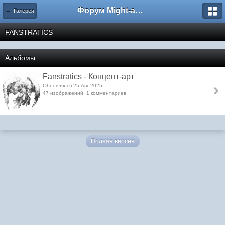
Форум Might-and-Magic.ru
← Галерея
FANSTRATICS
Альбомы
Fanstratics - Концепт-арт
Обновлялся 25 Авг 2025
47 изображений, 1 комментариев
Полная версия