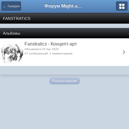
Форум Might-and-Magic.ru
← Галерея
FANSTRATICS
Альбомы
Fanstratics - Концепт-арт
Обновлялся 25 Авг 2025
47 изображений, 1 комментариев
Полная версия