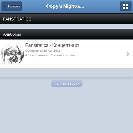
Форум Might-and-Magic.ru
← Галерея
FANSTRATICS
Альбомы
Fanstratics - Концепт-арт
Обновлялся 25 Авг 2025
47 изображений, 1 комментариев
Полная версия