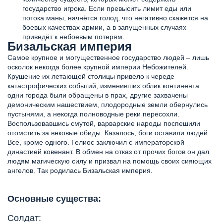
государство игрока. Если превысить лимит еды или
потока маны, начнётся голод, что негативно скажется на
боевых качествах армии, а в запущенных случаях
приведёт к небоевым потерям.
Бизальская империя
Самое крупное и могущественное государство людей – лишь
осколок некогда более крупной империи Небожителей.
Крушение их летающей столицы привело к череде
катастрофических событий, изменивших облик континента:
одни города были обращены в прах, другие захвачены
демоническим нашествием, плодородные земли обернулись
пустынями, а некогда полноводные реки пересохли.
Воспользовавшись смутой, варварские народы поспешили
отомстить за вековые обиды. Казалось, боги оставили людей.
Все, кроме одного. Гелиос заключил с императорской
династией ковенант. В обмен на отказ от прочих богов он дал
людям магическую силу и призвал на помощь своих сияющих
ангелов. Так родилась Бизальская империя.
Основные существа:
Солдат: