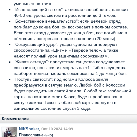
уменьшен на треть.
"Испепеляющий взгляд": активная способность, наносит
40-50 ед. урона светом на расстоянии до 3 гексов.
"Божественное вмешательство": если целевой отряд
погибает до конца боя, он воскресает в полном составе.
Если этот отряд доживает до конца боя, все погибшие в
нём воины воскресают после сражения (20 маны).
"Сокрушающий удар": удары существа игнорируют
способности типа «Щит» и «Твёрдое тело», а также
наносят полный урон защитным сооружениям.
"Живая легенда": присутствие существа воодушевляет
союзников, повышая их мораль на +1. Гибель существа
наоборот понизит мораль союзников на 1 до конца боя.
"Поступь святости": под ногами Колосса земля
преобразуется в святую землю. Любой бой с Колоссом
будет проходить на святой земле. Любой гекс глобальной
карты, на котором стоит Клосс, будет преобразован в
святую землю. Гексы глобальной карты вернутся в
изначальное состояние спустя 3 хода.
Комментарии
NiKShoker
,
Окт 10 2024 14:09
Православненько)