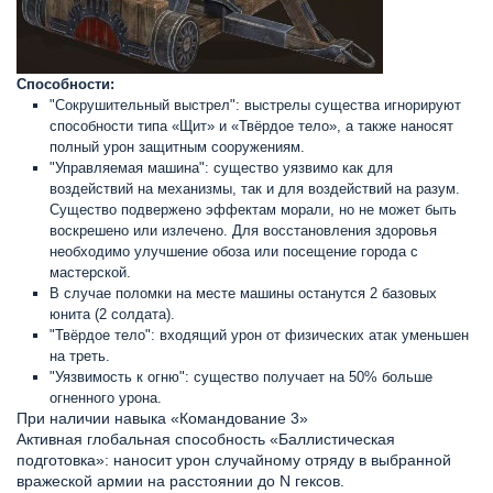
Способности:
"Сокрушительный выстрел": выстрелы существа игнорируют
способности типа «Щит» и «Твёрдое тело», а также наносят
полный урон защитным сооружениям.
"Управляемая машина": существо уязвимо как для
воздействий на механизмы, так и для воздействий на разум.
Существо подвержено эффектам морали, но не может быть
воскрешено или излечено. Для восстановления здоровья
необходимо улучшение обоза или посещение города с
мастерской.
В случае поломки на месте машины останутся 2 базовых
юнита (2 солдата).
"Твёрдое тело": входящий урон от физических атак уменьшен
на треть.
"Уязвимость к огню": существо получает на 50% больше
огненного урона.
При наличии навыка «Командование 3»
Активная глобальная способность «Баллистическая
подготовка»: наносит урон случайному отряду в выбранной
вражеской армии на расстоянии до N гексов.