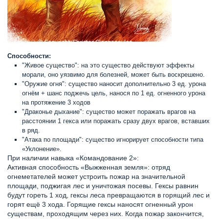
Способности:
"Живое существо": на это существо действуют эффекты
морали, оно уязвимо для болезней, может быть воскрешено.
"Оружие огня": существо наносит дополнительно 3 ед. урона
огнём + шанс поджечь цель, нанося по 1 ед. огненного урона
на протяжение 3 ходов
"Драконье дыхание": существо может поражать врагов на
расстоянии 1 гекса или поражать сразу двух врагов, вставших
в ряд.
"Атака по площади": существо игнорирует способности типа
«Уклонение».
При наличии навыка «Командование 2»:
Активная способность «Выжженная земля»: отряд
огнеметателей может устроить пожар на значительной
площади, поджигая лес и уничтожая посевы. Гексы равнин
будут гореть 1 ход, гексы леса превращаются в горящий лес и
горят ещё 3 хода. Горящие гексы наносят огненный урон
существам, проходящим через них. Когда пожар закончится,