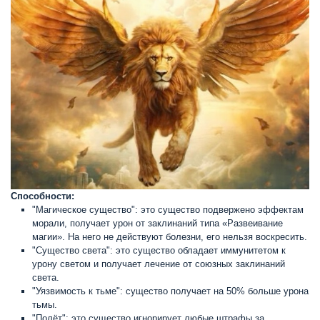
Способности:
"Магическое существо": это существо подвержено эффектам
морали, получает урон от заклинаний типа «Развеивание
магии». На него не действуют болезни, его нельзя воскресить.
"Существо света": это существо обладает иммунитетом к
урону светом и получает лечение от союзных заклинаний
света.
"Уязвимость к тьме": существо получает на 50% больше урона
тьмы.
"Полёт": это существо игнорирует любые штрафы за