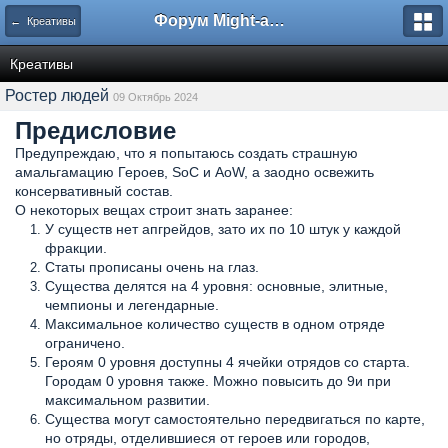
Форум Might-and-Magic.ru
← Креативы
Креативы
Ростер людей
09 Октябрь 2024
Предисловие
Предупреждаю, что я попытаюсь создать страшную
амальгамацию Героев, SoC и AoW, а заодно освежить
консервативный состав.
О некоторых вещах строит знать заранее:
У существ нет апгрейдов, зато их по 10 штук у каждой
фракции.
Статы прописаны очень на глаз.
Существа делятся на 4 уровня: основные, элитные,
чемпионы и легендарные.
Максимальное количество существ в одном отряде
ограничено.
Героям 0 уровня доступны 4 ячейки отрядов со старта.
Городам 0 уровня также. Можно повысить до 9и при
максимальном развитии.
Существа могут самостоятельно передвигаться по карте,
но отряды, отделившиеся от героев или городов,