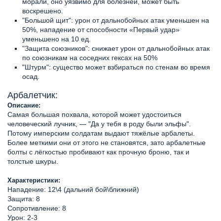
морали, оно уязвимо для болезней, может быть
воскрешено.
"Большой щит": урон от дальнобойных атак уменьшен на
50%, нападение от способности «Первый удар»
уменьшено на 10 ед.
"Защита союзников": снижает урон от дальнобойных атак
по союзникам на соседних гексах на 50%
"Штурм": существо может взбираться по стенам во время
осад.
Арбалетчик:
Описание:
Самая большая похвала, которой может удостоиться
человеческий лучник, — "Да у тебя в роду были эльфы".
Потому имперским солдатам выдают тяжёлые арбалеты.
Более меткими они от этого не становятся, зато арбалетные
болты с лёгкостью пробивают как прочную броню, так и
толстые шкуры.
Характеристики:
Нападение: 12\4 (дальний бой\ближний)
Защита: 8
Сопротивление: 8
Урон: 2-3