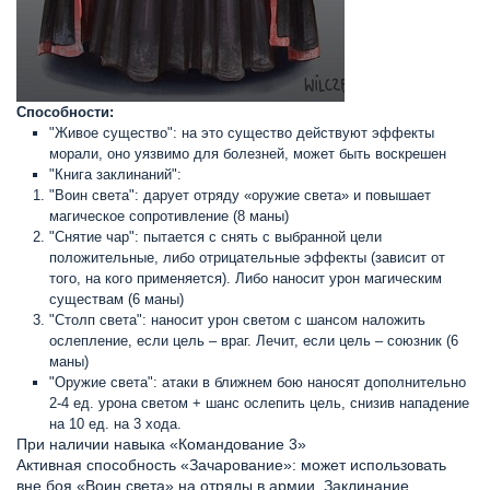
Способности:
"Живое существо": на это существо действуют эффекты
морали, оно уязвимо для болезней, может быть воскрешен
"Книга заклинаний":
"Воин света": дарует отряду «оружие света» и повышает
магическое сопротивление (8 маны)
"Снятие чар": пытается с снять с выбранной цели
положительные, либо отрицательные эффекты (зависит от
того, на кого применяется). Либо наносит урон магическим
существам (6 маны)
"Столп света": наносит урон светом с шансом наложить
ослепление, если цель – враг. Лечит, если цель – союзник (6
маны)
"Оружие света": атаки в ближнем бою наносят дополнительно
2-4 ед. урона светом + шанс ослепить цель, снизив нападение
на 10 ед. на 3 хода.
При наличии навыка «Командование 3»
Активная способность «Зачарование»: может использовать
вне боя «Воин света» на отряды в армии. Заклинание