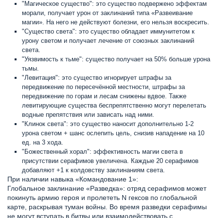
"Магическое существо": это существо подвержено эффектам
морали, получает урон от заклинаний типа «Развеивание
магии». На него не действуют болезни, его нельзя воскресить.
"Существо света": это существо обладает иммунитетом к
урону светом и получает лечение от союзных заклинаний
света.
"Уязвимость к тьме": существо получает на 50% больше урона
тьмы.
"Левитация": это существо игнорирует штрафы за
передвижение по пересечённой местности, штрафы за
передвижение по горам и лесам снижены вдвое. Также
левитирующие существа беспрепятственно могут перелетать
водные препятствия или зависать над ними.
"Клинок света": это существо наносит дополнительно 1-2
урона светом + шанс ослепить цель, снизив нападение на 10
ед. на 3 хода.
"Божественный хорал": эффективность магии света в
присутствии серафимов увеличена. Каждые 20 серафимов
добавляют +1 к колдовству заклинаниям света.
При наличии навыка «Командование 1»:
Глобальное заклинание «Разведка»: отряд серафимов может
покинуть армию героя и пролететь N гексов по глобальной
карте, раскрывая туман войны. Во время разведки серафимы
не могут вступать в битвы или взаимодействовать с