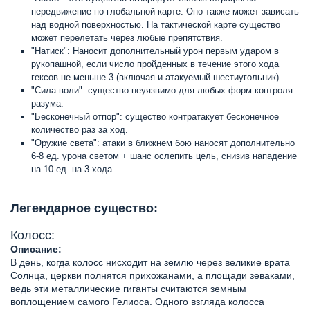
передвижение по глобальной карте. Оно также может зависать
над водной поверхностью. На тактической карте существо
может перелетать через любые препятствия.
"Натиск": Наносит дополнительный урон первым ударом в
рукопашной, если число пройденных в течение этого хода
гексов не меньше 3 (включая и атакуемый шестиугольник).
"Сила воли": существо неуязвимо для любых форм контроля
разума.
"Бесконечный отпор": существо контратакует бесконечное
количество раз за ход.
"Оружие света": атаки в ближнем бою наносят дополнительно
6-8 ед. урона светом + шанс ослепить цель, снизив нападение
на 10 ед. на 3 хода.
Легендарное существо:
Колосс:
Описание:
В день, когда колосс нисходит на землю через великие врата
Солнца, церкви полнятся прихожанами, а площади зеваками,
ведь эти металлические гиганты считаются земным
воплощением самого Гелиоса. Одного взгляда колосса