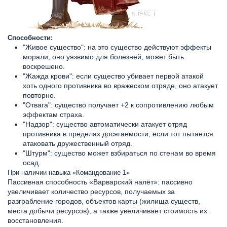
Способности:
"Живое существо": на это существо действуют эффекты
морали, оно уязвимо для болезней, может быть
воскрешено.
"Жажда крови": если существо убивает первой атакой
хоть одного противника во вражеском отряде, оно атакует
повторно.
"Отвага": существо получает +2 к сопротивлению любым
эффектам страха.
"Надзор": существо автоматически атакует отряд
противника в пределах досягаемости, если тот пытается
атаковать дружественный отряд.
"Штурм": существо может взбираться по стенам во время
осад.
При наличии навыка «Командование 1»
Пассивная способность «Варварский налёт»: пассивно
увеличивает количество ресурсов, получаемых за
разграбление городов, объектов карты (жилища существ,
места добычи ресурсов), а также увеличивает стоимость их
восстановления.