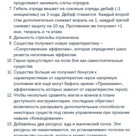
продолжают занимать слоты отрядов.
Гибель отряда вешает на союзные отряды дебаф (-1
инициативы) на 3 хода. Дебаф стакается. Каждый второй
стак дополнительно снижает мораль на 1, каждый третий
снижает защиту на 10 ед. Противники же получают +1
ини, +мораль и +к атаке.
Дальность стрельбы ограничена.
Существа получают новую характеристику –
«Сопротивление эффектам», которая определяет шанс
резиста негативным эффектам.
Герои присутствуют на поле боя как самостоятельные
существа.
Существа больше не получают бонусов к
характеристикам от характеристик героя напрямую
(силовики всё ещё могут бафать армию «Приказами»,
эффективность которых зависит от характеристик героя).
Чтобы несколько сравнять магов и воинов в плане
доступного инструментария, последние обретают
возможность раскрывать дополнительные способности
некоторых существ под своим управлением при прокачке
навыка «Командование».
Добавлены два ресурса: еда и магический поток. Эти
ресурсы не накапливаются, но устанавливают потолок по
количеству существ, которых может содержать