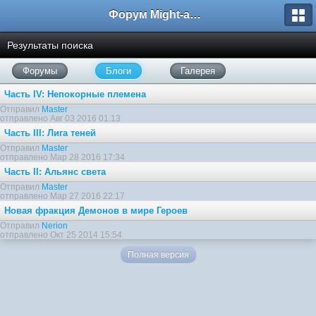
Форум Might-and-Magic.ru
Результаты поиска
Форумы
Блоги
Галерея
Часть IV: Непокорные племена
Отправил
Master
отправлено Авг 03 2016 01:13
Часть III: Лига теней
Отправил
Master
отправлено Мар 28 2016 17:34
Часть II: Альянс света
Отправил
Master
отправлено Мар 27 2016 22:17
Новая фракция Демонов в мире Героев
Отправил
Nerion
отправлено Окт 25 2014 15:54
Полная версия