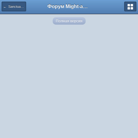
Форум Might-and-Magic.ru
← Sanctuary Hero Yume
Полная версия