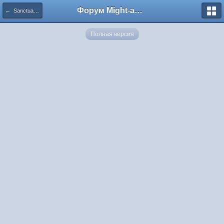
Форум Might-and-Magic.ru
← Sanctuary Hero Yume
Полная версия