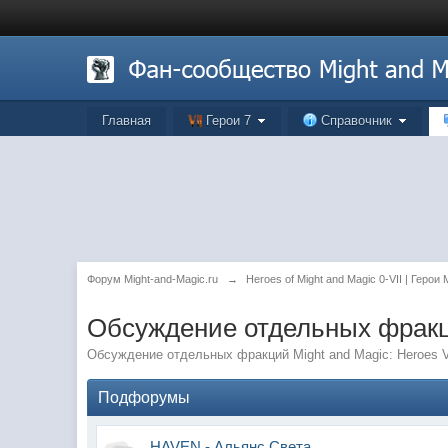
Главная
Герои 7
Справочник
Форум Might-and-Magic.ru
→
Heroes of Might and Magic 0-VII | Герои
Обсуждение отдельных фрак
Обсуждение отдельных фракций Might and Magic: Heroes VI
Подфорумы
HAVEN - Альянс Света