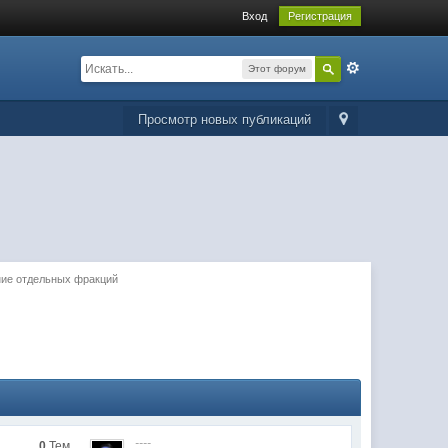
Вход
Регистрация
Этот форум
Просмотр новых публикаций
ие отдельных фракций
----
0
Тем