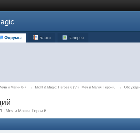
Форумы
Блоги
Галерея
 Меча и Магии 0-7
→
Might & Magic: Heroes 6 (VI) | Меч и Магия: Герои 6
→
Обсужден
ций
 | Меч и Магия: Герои 6