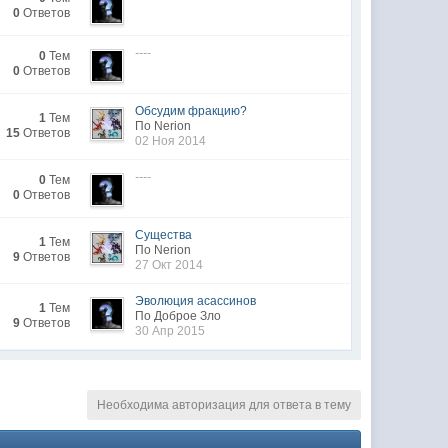
0
Ответов
----
0
Тем
0
Ответов
Обсудим фракцию?
1
Тем
По Nerion
15
Ответов
02 Ноя 2014
----
0
Тем
0
Ответов
Существа
1
Тем
По Nerion
9
Ответов
27 Окт 2014
Эволюция асассинов
1
Тем
По Доброе Зло
9
Ответов
30 Апр 2015
Необходима авторизация для ответа в тему