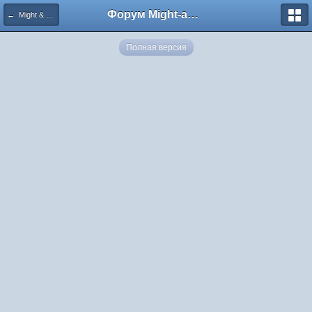
Форум Might-and-Magic.ru
← Might & Magic Heroes: Era of Chaos – Nighon
Полная версия