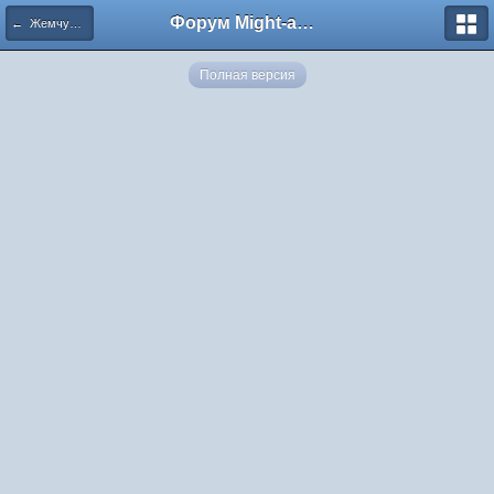
Форум Might-and-Magic.ru
← Жемчужная/Коралловая жрица
Полная версия