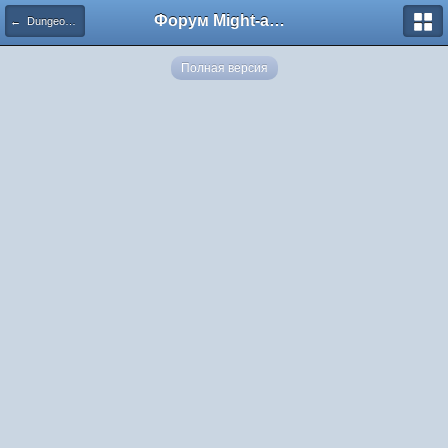
Форум Might-and-Magic.ru
← Dungeon VS Inferno...Что за вопрос?!
Полная версия