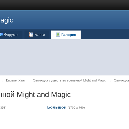
Форумы
Блоги
Галерея
→
Eugene_Xaar
→
Эволюция существ во вселенной Might and Magic
→
Эволюция 
ной Might and Magic
Большой
 358)
(1700 x 760)