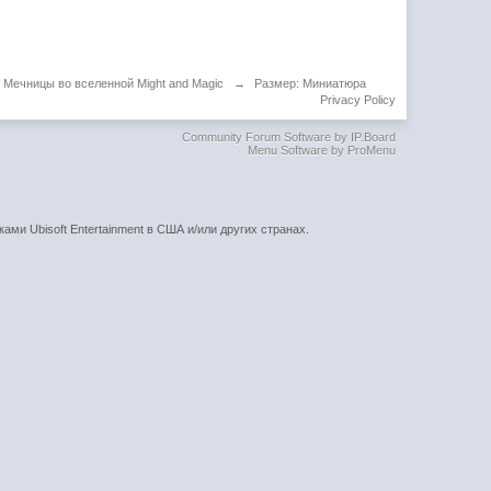
Мечницы во вселенной Might and Magic
→
Размер: Миниатюра
Privacy Policy
Community Forum Software by IP.Board
Menu Software by ProMenu
ками Ubisoft Entertainment в США и/или других странах.