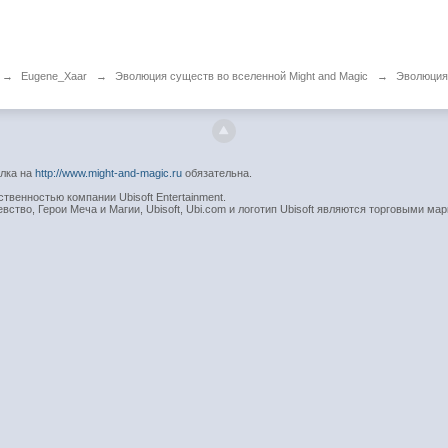
→
Eugene_Xaar
→
Эволюция существ во вселенной Might and Magic
→
Эволюция 
ылка на
http://www.might-and-magic.ru
обязательна.
венностью компании Ubisoft Entertainment.
вство, Герои Меча и Магии, Ubisoft, Ubi.com и логотип Ubisoft являются торговыми мар