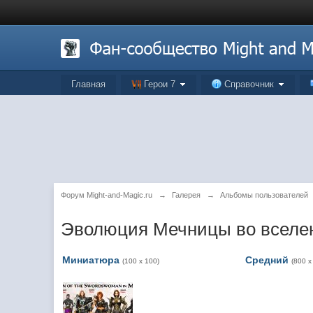
Главная
Герои 7
Справочник
Форум Might-and-Magic.ru
→
Галерея
→
Альбомы пользователей
Эволюция Мечницы во вселен
Миниатюра
Средний
(100 x 100)
(800 x