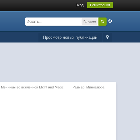
Вход
Регистрация
Галерея
Просмотр новых публикаций
Мечницы во вселенной Might and Magic
→
Размер: Миниатюра