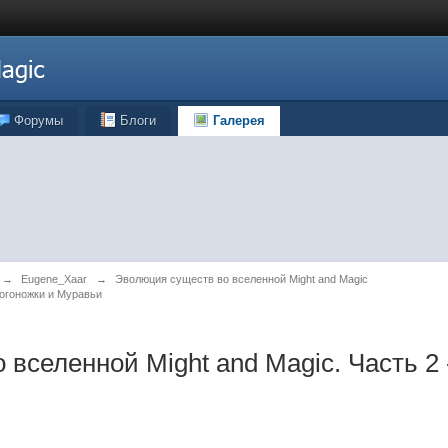
Форумы
Блоги
Галерея
→
Eugene_Xaar
→
Эволюция существ во вселенной Might and Magic
ногоножки и Муравьи
вселенной Might and Magic. Часть 2 