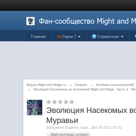
Главная
Герои 7
Справочник
Форум Might-and-Magic.ru
→
Галерея
→
Альбомы пользователей
→
Эволюция Насекомых во вселенной Might and Magic. Часть 2 - М
Эволюция Насекомых во 
Муравьи
Загружено Eugene_Xaar , Дек 30 2013 00:32
Might and Magic evolution