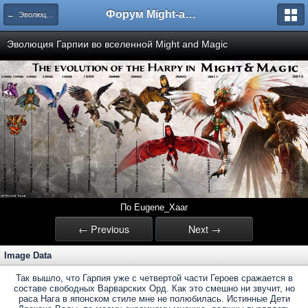
Форум Might-and-Magic.ru
← Эволюция существ во вселенной Might and Magic
Эволюция Гарпии во вселенной Might and Magic
По Eugene_Xaar
← Previous
Next →
Image Data
Так вышло, что Гарпия уже с четвертой части Героев сражается в
составе свободных Варварских Орд. Как это смешно ни звучит, но
раса Нага в японском стиле мне не полюбилась. Истинные Дети