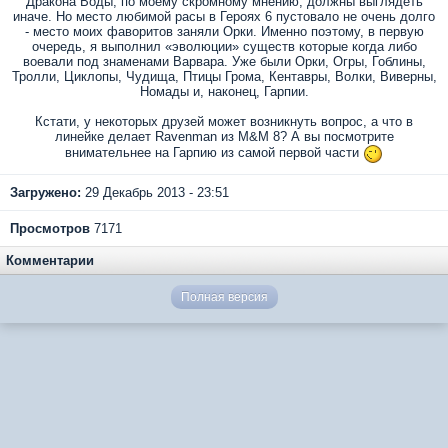
Дракона Воды, по моему скромному мнению, должны выглядеть
иначе. Но место любимой расы в Героях 6 пустовало не очень долго
- место моих фаворитов заняли Орки. Именно поэтому, в первую
очередь, я выполнил «эволюции» существ которые когда либо
воевали под знаменами Варвара. Уже были Орки, Огры, Гоблины,
Тролли, Циклопы, Чудища, Птицы Грома, Кентавры, Волки, Виверны,
Номады и, наконец, Гарпии.
Кстати, у некоторых друзей может возникнуть вопрос, а что в
линейке делает Ravenman из M&M 8? А вы посмотрите
внимательнее на Гарпию из самой первой части
Загружено:
29 Декабрь 2013 - 23:51
Просмотров
7171
Комментарии
Полная версия