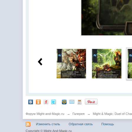
Форум Might-and-Magic.ru
→
Галерея
→
Might & Magic: Duel of Ch
Изменить стиль
Обратная связь
Помощь
Copyright © Might-And-Magic.ru