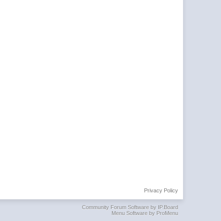
Privacy Policy
Community Forum Software by IP.Board
Menu Software by ProMenu