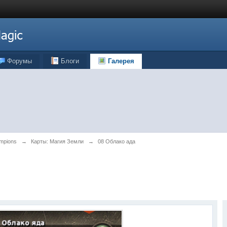
Форумы
Блоги
Галерея
ampions
→
Карты: Магия Земли
→
08 Облако ада