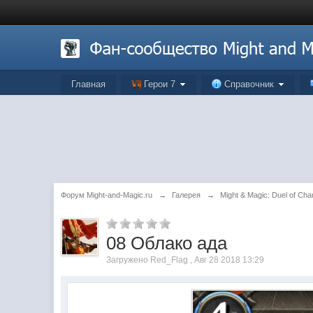
Главная
Герои 7
Справочник
Форум Might-and-Magic.ru
→
Галерея
→
Might & Magic: Duel of Ch
08 Облако ада
Загружено Red_Flag , Авг 28 2018 13:29