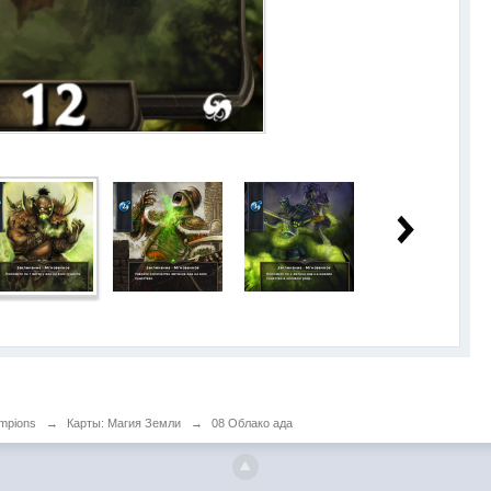
ampions
→
Карты: Магия Земли
→
08 Облако ада